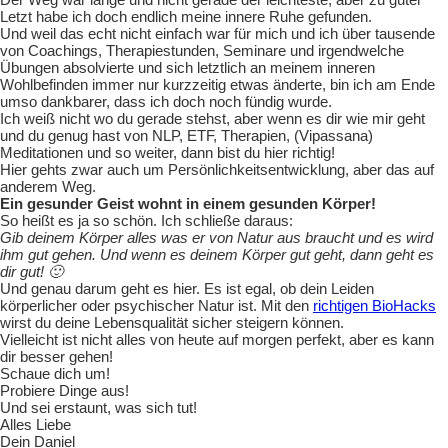
Letzt habe ich doch endlich meine innere Ruhe gefunden.
Und weil das echt nicht einfach war für mich und ich über tausende
von Coachings, Therapiestunden, Seminare und irgendwelche
Übungen absolvierte und sich letztlich an meinem inneren
Wohlbefinden immer nur kurzzeitig etwas änderte, bin ich am Ende
umso dankbarer, dass ich doch noch fündig wurde.
Ich weiß nicht wo du gerade stehst, aber wenn es dir wie mir geht
und du genug hast von NLP, ETF, Therapien, (Vipassana)
Meditationen und so weiter, dann bist du hier richtig!
Hier gehts zwar auch um Persönlichkeitsentwicklung, aber das auf
anderem Weg.
Ein gesunder Geist wohnt in einem gesunden Körper!
So heißt es ja so schön. Ich schließe daraus:
Gib deinem Körper alles was er von Natur aus braucht und es wird
ihm gut gehen. Und wenn es deinem Körper gut geht, dann geht es
dir gut! 🙂
Und genau darum geht es hier. Es ist egal, ob dein Leiden
körperlicher oder psychischer Natur ist. Mit den
richtigen BioHacks
wirst du deine Lebensqualität sicher steigern können.
Vielleicht ist nicht alles von heute auf morgen perfekt, aber es kann
dir besser gehen!
Schaue dich um!
Probiere Dinge aus!
Und sei erstaunt, was sich tut!
Alles Liebe
Dein Daniel