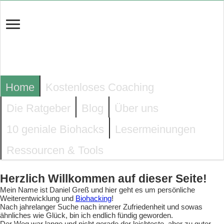
Home
Kostenloses Coaching
Die Ratgeber
Blog
Über uns
10 geniale Biohacks
Lesermeinungen
Ressourcen & Tools
Herzlich Willkommen auf dieser Seite!
Mein Name ist Daniel Greß und hier geht es um persönliche
Weiterentwicklung und
Biohacking
!
Nach jahrelanger Suche nach innerer Zufriedenheit und sowas
ähnliches wie Glück, bin ich endlich fündig geworden.
Der Weg war lange und nicht gerade der leichteste, aber zu guter