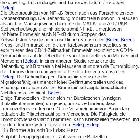
dazu beitrug, Entzündungen und Tumorwachstum zu stoppen
[
Beleg
].
Die Überproduktion von NF-κB fördert auch das Fortschreiten der
Krebserkrankung. Die Behandlung mit Bromelain sowohl in Mäusen
als auch in Mäusegeweben hemmte die MAPK- und Akt / PKB-
Stoffwechselwege und inhibierte somit NF-κB. Unterdessen
inhibierte Bromelain auch NF-κB durch Stoppen des
Zellwachstumszyklus in menschlichen Krebszellen [
Beleg
,
Beleg
].
Krebs- und Immunzellen, die am Krebswachstum beteiligt sind,
exprimieren den CD44-Zellmarker. Bromelain reduziert die CD44-
Zellproduktion auf der Oberfläche von Tumorzellen von Mäusen und
Menschen [
Beleg
]. In einer anderen Studie reduzierte die
Behandlung mit Bromelain bei Mäusehauttumoren die Tumorbildung,
das Tumorvolumen und verursachte den Tod von Krebszellen
[
Beleg
]. Die Behandlung mit Bromelain reduzierte die
Migrationsfähigkeit menschlicher Gehirntumorzellen und das
Eindringen in andere Zellen. Bromelain schädigte benachbarte
Nichtkrebszellen nicht [
Beleg
].
Einige Tumorzellen können sich mit Blutplättchen (winzigen
Blutzellenfragmenten) umgeben, um zu verhindern, dass
Immunzellen sie erkennen. Orale Verabreichung von Bromelain
reduziert die Plättchenzahl beim Menschen. Die Fähigkeit, die
Thrombozytenaktivität zu hemmen, kann Krebszellen freisetzen und
sie dem Immunsystem aussetzen [
Beleg
,
Beleg
].
11) Bromelain schützt das Herz
Blutplättchenaggregation tritt auf, wenn die Blutzellen