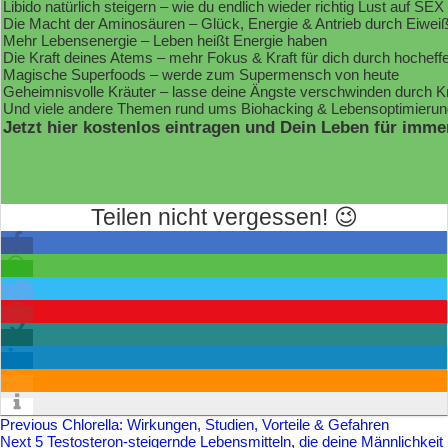
Libido natürlich steigern – wie du endlich wieder richtig Lust auf SEX
Die Macht der Aminosäuren – Glück, Energie & Antrieb durch Eiwei
Mehr Lebensenergie – Leben heißt Energie haben
Die Kraft deines Atems – mehr Fokus & Kraft für dich durch hochef
Magische Superfoods – werde zum Supermensch von heute
Geheimnisvolle Kräuter – lasse deine Ängste verschwinden durch K
Und viele andere Themen rund ums Biohacking & Lebensoptimierun
Jetzt hier kostenlos eintragen und Dein Leben für imme
Teilen nicht vergessen! 😉
Previous
Chlorella: Wirkungen, Studien, Vorteile & Gefahren
Next
5 Testosteron-steigernde Lebensmitteln, die deine Männlichkeit