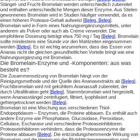
Stängel- und Frucht-Bromelain werden unterschiedlich zubereitet
und enthalten unterschiedliche Mengen dieser Enzyme. Aus Stielen
gewonnenes Bromelain wird in Studien häufiger verwendet, da es
einen höheren Protease-Gehalt aufweist [
Beleg
,
Beleg
].
Bromelain wird in Form eines Nahrungsergänzungsmittels, unter
anderem als Pulver oder auch als Creme verwendet. Die
empfohlene Dosierung beträgt etwa 750 mg / Tag [
Beleg
]. Bromelain
sollte mindestens eine Stunde vor den Mahlzeiten eingenommen
werden [
Beleg
]. Es ist wichtig anzumerken, dass das Essen von
Ananas nicht die gleichen gesundheitlichen Vorteile bringt wie eine
Nahrungsergänzung mit Bromelain.
Die Bromelain-Enzyme und -Komponenten: aus was
besteht es?
Die Zusammensetzung von Bromelain hängt von der
Reinigungsmethode und der Quelle des Ananasextrakts ab [
Beleg
].
Fruchtbromelain wird mit gekühltem Ananassaft zubereitet, der
durch Ultrafiltration geht [
Beleg
]. Stammbromelain wird hergestellt,
wenn Ananasstängel zentrifugiert, filtriert, lyophilisiert und
gefriergetrocknet werden [
Beleg
].
Bromelain ist eine Mischung aus verschiedenen Thiol-
Endopeptidasen – Enzymen, die Proteine abbauen. Es enthält auch
andere Enzyme wie Phosphatase, Glucosidase, Peroxidase,
Cellulase, Escharase und verschiedene Proteaseinhibitoren.
Proteaseinhibitoren verhindern, dass die Proteaseenzyme die
Proteine abbauen [
Beleg
]. Die entzündungshemmende Wirkung von
Bromelain und die Hemmung der Blutplättchenaggregation sind