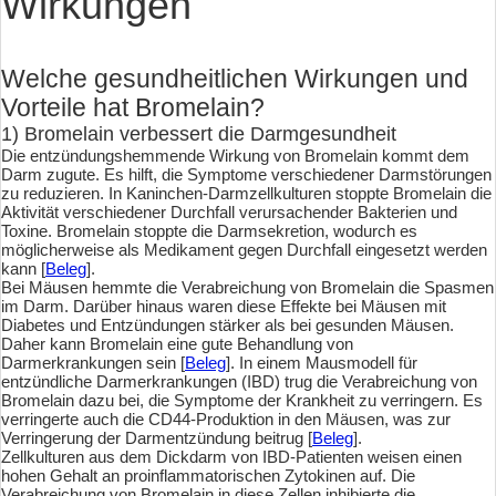
Wirkungen
Welche gesundheitlichen Wirkungen und
Vorteile hat Bromelain?
1) Bromelain verbessert die Darmgesundheit
Die entzündungshemmende Wirkung von Bromelain kommt dem
Darm zugute. Es hilft, die Symptome verschiedener Darmstörungen
zu reduzieren. In Kaninchen-Darmzellkulturen stoppte Bromelain die
Aktivität verschiedener Durchfall verursachender Bakterien und
Toxine. Bromelain stoppte die Darmsekretion, wodurch es
möglicherweise als Medikament gegen Durchfall eingesetzt werden
kann [
Beleg
].
Bei Mäusen hemmte die Verabreichung von Bromelain die Spasmen
im Darm. Darüber hinaus waren diese Effekte bei Mäusen mit
Diabetes und Entzündungen stärker als bei gesunden Mäusen.
Daher kann Bromelain eine gute Behandlung von
Darmerkrankungen sein [
Beleg
]. In einem Mausmodell für
entzündliche Darmerkrankungen (IBD) trug die Verabreichung von
Bromelain dazu bei, die Symptome der Krankheit zu verringern. Es
verringerte auch die CD44-Produktion in den Mäusen, was zur
Verringerung der Darmentzündung beitrug [
Beleg
].
Zellkulturen aus dem Dickdarm von IBD-Patienten weisen einen
hohen Gehalt an proinflammatorischen Zytokinen auf. Die
Verabreichung von Bromelain in diese Zellen inhibierte die