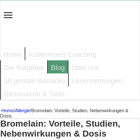
Home
Kostenloses Coaching
Die Ratgeber
Blog
Über uns
10 geniale Biohacks
Lesermeinungen
Ressourcen & Tools
Home
/
Allergie
/
Bromelain: Vorteile, Studien, Nebenwirkungen &
Dosis
Bromelain: Vorteile, Studien,
Nebenwirkungen & Dosis