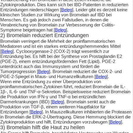
Zytokinproduktion. Dies kann sich bei IBD-Patienten in reduzierten
Entzündungen niederschlagen [
Beleg
]. Leider gibt es derzeit keine
klinischen Studien zur Wirkung von Bromelain auf IBD bei
Menschen. Es gab jedoch zwei Fallstudien, in denen die
Verabreichung von Bromelain zur Verbesserung der Colitis-
Symptome beigetragen hat [
Beleg
].
2) Bromelain reduziert Entzündungen
Bromelain verringert die Mehrheit der proinflammatorischen
Mediatoren und ist ein starkes entzündungshemmendes Mittel
[
Beleg
]. Cyclooxygenase-2 (COX-2) trägt wesentlich zur
Entzündung bei. Es hilft bei der Synthese von Prostaglandin E2
(PGE-2), einem entzündungsfördernden Fett (Lipid). PGE-2
unterdrückt auch das Immunsystem und fördert die
Tumorprogression [
Beleg
]. Bromelain reduziert die COX-2- und
PGE-2-Spiegel in Maus- und Humanzellkulturen [
Beleg
].
Wenn eine Entzündung zu einer Überproduktion von
proinflammatorischen Zytokinen führt, reduziert Bromelain die IL-
1β-, IL-6- und TNF-α-Sekretion. Beispielsweise reduziert Bromelain
die Produktion von IFN-γ und TNF-α bei entzündlichen
Darmerkrankungen (IBD) [
Beleg
]. Bromelain senkt auch die
Produktion von TGF-β, einem weiteren Hauptfaktor für
Entzündungen [
Beleg
]. In Mauszellkulturen inhibierten die Proteasen
in Bromelain die ERK-2-Übertragung. Diese Hemmung blockiert die
Zytokinproduktion und hilft, Entzündungen vorzubeugen [
Beleg
].
3) Bromelain hilft die Haut zu heilen