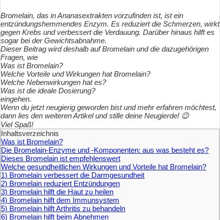
Bromelain, das in Ananasextrakten vorzufinden ist, ist ein
entzündungshemmendes Enzym. Es reduziert die Schmerzen, wirkt
gegen Krebs und verbessert die Verdauung. Darüber hinaus hilft es
sogar bei der Gewichtsabnahme.
Dieser Beitrag wird deshalb auf Bromelain und die dazugehörigen
Fragen, wie
Was ist
Bromelain?
Welche Vorteile und Wirkungen hat Bromelain?
Welche Nebenwirkungen hat es?
Was ist die ideale Dosierung?
eingehen.
Wenn du jetzt neugierig geworden bist und mehr erfahren möchtest,
dann lies den weiteren Artikel und stille deine Neugierde!
😉
Viel Spaß!
Inhaltsverzeichnis
Was ist Bromelain?
Die Bromelain-Enzyme und -Komponenten: aus was besteht es?
Dieses Bromelain ist empfehlenswert
Welche gesundheitlichen Wirkungen und Vorteile hat Bromelain?
1) Bromelain verbessert die Darmgesundheit
2) Bromelain reduziert Entzündungen
3) Bromelain hilft die Haut zu heilen
4) Bromelain hilft dem Immunsystem
5) Bromelain hilft Arthritis zu behandeln
6) Bromelain hilft beim Abnehmen