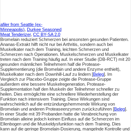
afiler from Seattle (ex-
Minneapolis)
,
Durkee Seasoned
Meat Tenderizer
,
CC BY-SA 2.0
Bromelain reduziert Schmerzen bei ansonsten gesunden Patienten.
Ananas-Extrakt hilft nicht nur bei Arthritis, sondern auch bei
Muskelkater nach dem Training, leichten Schmerzen und
Schmerzen nach Operationen. Muskelschmerzen und Muskelkater
treten nach dem Training häufig auf. In einer Studie (DB-RCT) mit 20
gesunden männlichen Teilnehmern half die Protease-
Supplementierung (die Bromelain und andere Enzyme enthielt),
Muskelkater nach dem Downhill-Lauf zu lindern [
Beleg
]. Im
Vergleich zur Placebo-Gruppe zeigte die Protease-Gruppe
außerdem eine bessere Muskelregeneration. Protease-
Supplementation half den Muskeln der Teilnehmer schneller zu
heilen. Dies ermöglichte eine schnellere Wiederherstellung der
Funktion nach intensivem Training. Diese Wirkungen sind
wahrscheinlich auf die entzündungshemmende Wirkung von
Bromelain und anderen Proteaseenzymen zurückzuführen [
Beleg
].
In einer Studie mit 39 Probanden hatte die Verabreichung von
Bromelain alleine jedoch keinen Einfluss auf die Schmerzen im
Ellenbogen und die Muskeldysfunktion nach dem Training. Dies
kann auf die geringe Bromelain-Dosierung, mangelnde Kontrolle und