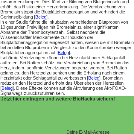
zusammenklumpen. Dies führt zur Bildung von Blutgerinnseln und
erhöht das Risiko einer Herzerkrankung. Die Verabreichung von
Bromelain stoppt die Blutplättchenaggregation und verhindert die
Gerinnselbildung [
Beleg
].
In einer Studie führte die Inkubation verschiedener Blutproben von
10 gesunden Freiwilligen mit Bromelain zu einer signifikanten
Abnahme der Thrombozytenzahl. Selbst nachdem die
Wissenschaftler Medikamente zur Induktion der
Blutplättchenaggregation eingesetzt hatten, wiesen die mit Bromelain
behandelten Blutproben im Vergleich zu den Kontrollproben weniger
Blutplättchenaggregation auf [
Beleg
].
Ischämie-Verletzungen können bei Herzinfarkt oder Schlaganfall
auftreten. Bei Ratten schützt die Verabreichung von Bromelain das
Herz, indem Ischämie-Verletzungen begrenzt werden. Bei Ratten
gelang es, den Herztod zu senken und die Erholung nach einem
Herzinfarkt oder Schlaganfall zu verbessern [
Beleg
]. Bromelain
reduziert den Herztod und erhöht das Überleben der Herzzellen
[
Beleg
]. Diese Effekte können auf die Aktivierung des Akt-FOXO-
Signalwegs zurückzuführen sein.
Jetzt hier eintragen und weitere BioHacks sichern!
Deine E-Mail-Adresse: