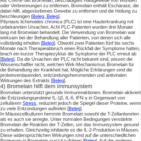
Als Creme hilft Bromelain, beschädigtes Hautgewebe von Wunden
oder Verbrennungen zu entfernen. Bromelain enthält Escharase, die
dabei hilft, abgestorbenes Gewebe zu entfernen und die Heilung zu
beschleunigen [
Beleg
,
Beleg
].
Pityriasis lichenoides chronica (PLC) ist eine Hauterkrankung mit
unbekannten Ursachen. Acht PLC-Patienten wurden drei Monate
lang mit Bromelain behandelt. Die Verwendung von Bromelain war
wirksam bei der Behandlung aller Patienten, von denen sich alle
vollständig erholten [
Beleg
]. Obwohl zwei Patienten fünf bis sechs
Monate nach Therapieabbruch einen Rückfall der Symptome hatten,
brach ein kurzer Therapiezyklus die Symptome der PLC erneut ab
[
Beleg
]. Da die Ursachen der PLC nicht bekannt sind, wissen die
Wissenschaftler nicht, welchen Wirk-Mechanismus Bromelain für
die Behandlung der Krankheit hat. Mögliche Erklärungen sind die
proteinverdauenden, entzündungshemmenden und antiviralen
Wirkungen des Extrakts [
Beleg
].
4) Bromelain hilft dem Immunsystem
Bromelain unterstützt gesunde Immunreaktionen. Bromelain aktiviert
die Entzündungsproteine IL-1β, IL-6, IFN-γ in Gegenwart von
zellulärem
Stress
, reduziert jedoch die Spiegel dieser Proteine, wenn
zu viele Entzündungen auftreten [
Beleg
].
In Mäusezellkulturen hemmte Bromelain sowohl die T-Zellantworten
als es auch sie anregte. Unter normalen Bedingungen verstärkte
Bromelain die Reaktion der T-Zellen, um das Immunsystem gesund
zu erhalten. Gleichzeitig inhibierte es die IL-2-Produktion in Mäusen.
Diese widersprüchlichen Wirkungen sind auf die unterschiedlichen
Proteasen in Bromelain zurückzuführen [
Beleg
]. Auf der anderen