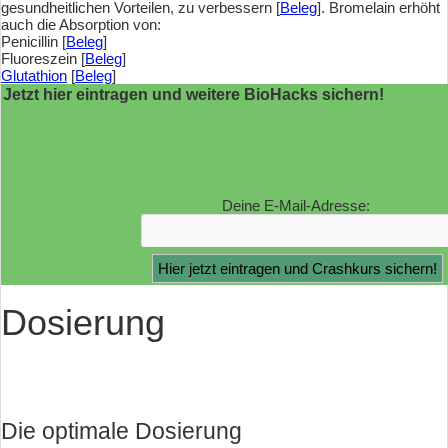
gesundheitlichen Vorteilen, zu verbessern [
Beleg
]. Bromelain erhöht
auch die Absorption von:
Penicillin [
Beleg
]
Fluoreszein [
Beleg
]
Glutathion
[
Beleg
]
Jetzt hier eintragen und weitere BioHacks sichern!
Deine E-Mail-Adresse:
Dosierung
Die optimale Dosierung