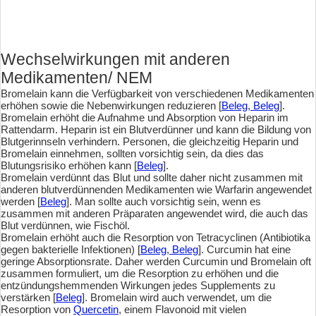
Wechselwirkungen mit anderen
Medikamenten/ NEM
Bromelain kann die Verfügbarkeit von verschiedenen Medikamenten
erhöhen sowie die Nebenwirkungen reduzieren [
Beleg
,
Beleg
].
Bromelain erhöht die Aufnahme und Absorption von Heparin im
Rattendarm. Heparin ist ein Blutverdünner und kann die Bildung von
Blutgerinnseln verhindern. Personen, die gleichzeitig Heparin und
Bromelain einnehmen, sollten vorsichtig sein, da dies das
Blutungsrisiko erhöhen kann [
Beleg
].
Bromelain verdünnt das Blut und sollte daher nicht zusammen mit
anderen blutverdünnenden Medikamenten wie Warfarin angewendet
werden [
Beleg
]. Man sollte auch vorsichtig sein, wenn es
zusammen mit anderen Präparaten angewendet wird, die auch das
Blut verdünnen, wie Fischöl.
Bromelain erhöht auch die Resorption von Tetracyclinen (Antibiotika
gegen bakterielle Infektionen) [
Beleg
,
Beleg
]. Curcumin hat eine
geringe Absorptionsrate. Daher werden Curcumin und Bromelain oft
zusammen formuliert, um die Resorption zu erhöhen und die
entzündungshemmenden Wirkungen jedes Supplements zu
verstärken [
Beleg
]. Bromelain wird auch verwendet, um die
Resorption von
Quercetin
, einem Flavonoid mit vielen