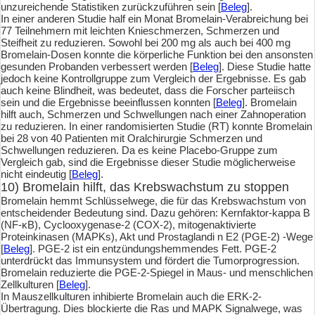
unzureichende Statistiken zurückzuführen sein [
Beleg
].
In einer anderen Studie half ein Monat Bromelain-Verabreichung bei
77 Teilnehmern mit leichten Knieschmerzen, Schmerzen und
Steifheit zu reduzieren. Sowohl bei 200 mg als auch bei 400 mg
Bromelain-Dosen konnte die körperliche Funktion bei den ansonsten
gesunden Probanden verbessert werden [
Beleg
]. Diese Studie hatte
jedoch keine Kontrollgruppe zum Vergleich der Ergebnisse. Es gab
auch keine Blindheit, was bedeutet, dass die Forscher parteiisch
sein und die Ergebnisse beeinflussen konnten [
Beleg
]. Bromelain
hilft auch, Schmerzen und Schwellungen nach einer Zahnoperation
zu reduzieren. In einer randomisierten Studie (RT) konnte Bromelain
bei 28 von 40 Patienten mit Oralchirurgie Schmerzen und
Schwellungen reduzieren. Da es keine Placebo-Gruppe zum
Vergleich gab, sind die Ergebnisse dieser Studie möglicherweise
nicht eindeutig [
Beleg
].
10) Bromelain hilft, das Krebswachstum zu stoppen
Bromelain hemmt Schlüsselwege, die für das Krebswachstum von
entscheidender Bedeutung sind. Dazu gehören: Kernfaktor-kappa B
(NF-κB), Cyclooxygenase-2 (COX-2), mitogenaktivierte
Proteinkinasen (MAPKs), Akt und Prostaglandi n E2 (PGE-2) -Wege
[
Beleg
]. PGE-2 ist ein entzündungshemmendes Fett. PGE-2
unterdrückt das Immunsystem und fördert die Tumorprogression.
Bromelain reduzierte die PGE-2-Spiegel in Maus- und menschlichen
Zellkulturen [
Beleg
].
In Mauszellkulturen inhibierte Bromelain auch die ERK-2-
Übertragung. Dies blockierte die Ras und MAPK Signalwege, was