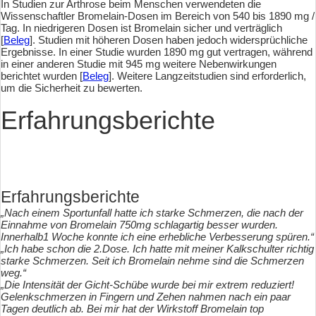
In Studien zur Arthrose beim Menschen verwendeten die
Wissenschaftler Bromelain-Dosen im Bereich von 540 bis 1890 mg /
Tag. In niedrigeren Dosen ist Bromelain sicher und verträglich
[
Beleg
]. Studien mit höheren Dosen haben jedoch widersprüchliche
Ergebnisse. In einer Studie wurden 1890 mg gut vertragen, während
in einer anderen Studie mit 945 mg weitere Nebenwirkungen
berichtet wurden [
Beleg
]. Weitere Langzeitstudien sind erforderlich,
um die Sicherheit zu bewerten.
Erfahrungsberichte
Erfahrungsberichte
„Nach einem Sportunfall hatte ich starke Schmerzen, die nach der
Einnahme von Bromelain 750mg schlagartig besser wurden.
Innerhalb1 Woche konnte ich eine erhebliche Verbesserung spüren.“
„Ich habe schon die 2.Dose. Ich hatte mit meiner Kalkschulter richtig
starke Schmerzen. Seit ich Bromelain nehme sind die Schmerzen
weg.“
„Die Intensität der Gicht-Schübe wurde bei mir extrem reduziert!
Gelenkschmerzen in Fingern und Zehen nahmen nach ein paar
Tagen deutlich ab. Bei mir hat der Wirkstoff Bromelain top