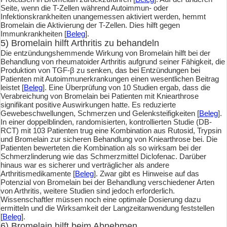
Seite, wenn die T-Zellen während Autoimmun- oder
Infektionskrankheiten unangemessen aktiviert werden, hemmt
Bromelain die Aktivierung der T-Zellen. Dies hilft gegen
Immunkrankheiten [
Beleg
].
5) Bromelain hilft Arthritis zu behandeln
Die entzündungshemmende Wirkung von Bromelain hilft bei der
Behandlung von rheumatoider Arthritis aufgrund seiner Fähigkeit, die
Produktion von TGF-β zu senken, das bei Entzündungen bei
Patienten mit Autoimmunerkrankungen einen wesentlichen Beitrag
leistet [
Beleg
]. Eine Überprüfung von 10 Studien ergab, dass die
Verabreichung von Bromelain bei Patienten mit Kniearthrose
signifikant positive Auswirkungen hatte. Es reduzierte
Gewebeschwellungen, Schmerzen und Gelenksteifigkeiten [
Beleg
].
In einer doppelblinden, randomisierten, kontrollierten Studie (DB-
RCT) mit 103 Patienten trug eine Kombination aus Rutosid, Trypsin
und Bromelain zur sicheren Behandlung von Kniearthrose bei. Die
Patienten bewerteten die Kombination als so wirksam bei der
Schmerzlinderung wie das Schmerzmittel Diclofenac. Darüber
hinaus war es sicherer und verträglicher als andere
Arthritismedikamente [
Beleg
]. Zwar gibt es Hinweise auf das
Potenzial von Bromelain bei der Behandlung verschiedener Arten
von Arthritis, weitere Studien sind jedoch erforderlich.
Wissenschaftler müssen noch eine optimale Dosierung dazu
ermitteln und die Wirksamkeit der Langzeitanwendung feststellen
[
Beleg
].
6) Bromelain hilft beim Abnehmen