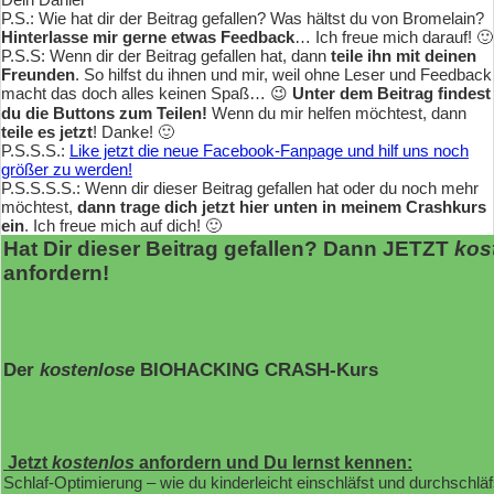
P.S.: Wie hat dir der Beitrag gefallen? Was hältst du von Bromelain?
Hinterlasse mir gerne etwas Feedback
… Ich freue mich darauf! 🙂
P.S.S: Wenn dir der Beitrag gefallen hat, dann
teile ihn mit deinen
Freunden
. So hilfst du ihnen und mir, weil ohne Leser und Feedback
macht das doch alles keinen Spaß… 😉
Unter dem Beitrag findest
du die Buttons zum Teilen!
Wenn du mir helfen möchtest, dann
teile es jetzt
! Danke! 🙂
P.S.S.S.:
Like jetzt die neue Facebook-Fanpage und hilf uns noch
größer zu werden!
P.S.S.S.S.: Wenn dir dieser Beitrag gefallen hat oder du noch mehr
möchtest,
dann trage dich jetzt hier unten in meinem Crashkurs
ein
. Ich freue mich auf dich! 🙂
Hat Dir dieser Beitrag gefallen? Dann JETZT
kos
anfordern!
Der
kostenlose
BIOHACKING CRASH-Kurs
Jetzt
kostenlos
anfordern und Du lernst kennen:
Schlaf-Optimierung – wie du kinderleicht einschläfst und durchschläf