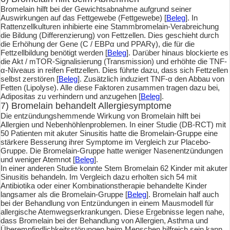
Bromelain hilft bei der Gewichtsabnahme aufgrund seiner
Auswirkungen auf das Fettgewebe (Fettgewebe) [
Beleg
]. In
Rattenzellkulturen inhibierte eine Stammbromelain-Verabreichung
die Bildung (Differenzierung) von Fettzellen. Dies geschieht durch
die Erhöhung der Gene (C / EBPα und PPARγ), die für die
Fettzellbildung benötigt werden [
Beleg
]. Darüber hinaus blockierte es
die Akt / mTOR-Signalisierung (Transmission) und erhöhte die TNF-
α-Niveaus in reifen Fettzellen. Dies führte dazu, dass sich Fettzellen
selbst zerstören [
Beleg
]. Zusätzlich induziert TNF-α den Abbau von
Fetten (Lipolyse). Alle diese Faktoren zusammen tragen dazu bei,
Adipositas zu verhindern und anzugehen [
Beleg
].
7) Bromelain behandelt Allergiesymptome
Die entzündungshemmende Wirkung von Bromelain hilft bei
Allergien und Nebenhöhlenproblemen. In einer Studie (DB-RCT) mit
50 Patienten mit akuter Sinusitis hatte die Bromelain-Gruppe eine
stärkere Besserung ihrer Symptome im Vergleich zur Placebo-
Gruppe. Die Bromelain-Gruppe hatte weniger Nasenentzündungen
und weniger Atemnot [
Beleg
].
In einer anderen Studie konnte Stem Bromelain 62 Kinder mit akuter
Sinusitis behandeln. Im Vergleich dazu erholten sich 54 mit
Antibiotika oder einer Kombinationstherapie behandelte Kinder
langsamer als die Bromelain-Gruppe [
Beleg
]. Bromelain half auch
bei der Behandlung von Entzündungen in einem Mausmodell für
allergische Atemwegserkrankungen. Diese Ergebnisse legen nahe,
dass Bromelain bei der Behandlung von Allergien, Asthma und
Überempfindlichkeitsstörungen beim Menschen hilfreich sein kann