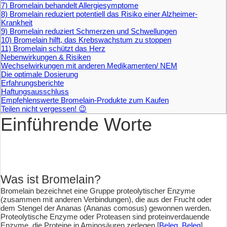
7) Bromelain behandelt Allergiesymptome
8) Bromelain reduziert potentiell das Risiko einer Alzheimer-
Krankheit
9) Bromelain reduziert Schmerzen und Schwellungen
10) Bromelain hilft, das Krebswachstum zu stoppen
11) Bromelain schützt das Herz
Nebenwirkungen & Risiken
Wechselwirkungen mit anderen Medikamenten/ NEM
Die optimale Dosierung
Erfahrungsberichte
Haftungsausschluss
Empfehlenswerte Bromelain-Produkte zum Kaufen
Teilen nicht vergessen! 😉
Einführende Worte
Was ist Bromelain?
Bromelain bezeichnet eine Gruppe proteolytischer Enzyme
(zusammen mit anderen Verbindungen), die aus der Frucht oder
dem Stengel der Ananas (Ananas comosus) gewonnen werden.
Proteolytische Enzyme oder Proteasen sind proteinverdauende
Enzyme, die Proteine in Aminosäuren zerlegen [
Beleg
,
Beleg
].