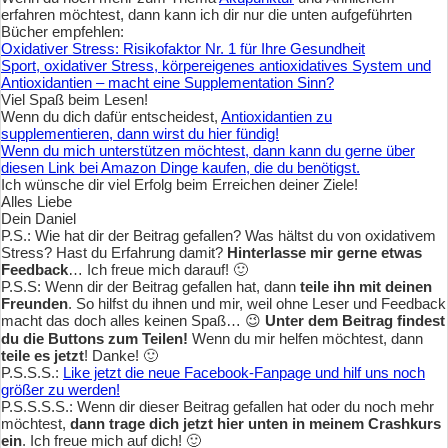
erfahren möchtest, dann kann ich dir nur die unten aufgeführten
Bücher empfehlen:
Oxidativer Stress: Risikofaktor Nr. 1 für Ihre Gesundheit
Sport, oxidativer Stress, körpereigenes antioxidatives System und
Antioxidantien – macht eine Supplementation Sinn?
Viel Spaß beim Lesen!
Wenn du dich dafür entscheidest,
Antioxidantien zu
supplementieren, dann wirst du hier fündig!
Wenn du mich unterstützen möchtest, dann kann du gerne über
diesen Link bei Amazon Dinge kaufen, die du benötigst.
Ich wünsche dir viel Erfolg beim Erreichen deiner Ziele!
Alles Liebe
Dein Daniel
P.S.: Wie hat dir der Beitrag gefallen? Was hältst du von oxidativem
Stress? Hast du Erfahrung damit?
Hinterlasse mir gerne etwas
Feedback
… Ich freue mich darauf! 🙂
P.S.S: Wenn dir der Beitrag gefallen hat, dann
teile ihn mit deinen
Freunden
. So hilfst du ihnen und mir, weil ohne Leser und Feedback
macht das doch alles keinen Spaß… 😉
Unter dem Beitrag findest
du die Buttons zum Teilen!
Wenn du mir helfen möchtest, dann
teile es jetzt
! Danke! 🙂
P.S.S.S.:
Like jetzt die neue Facebook-Fanpage und hilf uns noch
größer zu werden!
P.S.S.S.S.: Wenn dir dieser Beitrag gefallen hat oder du noch mehr
möchtest,
dann trage dich jetzt hier unten in meinem Crashkurs
ein
. Ich freue mich auf dich! 🙂