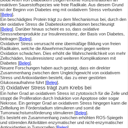
reaktiven Sauerstoffspezies wie freie Radikale. Aus diesem Grund
ist der Beginn von Diabetes eng mit oxidativem Stress verbunden
[
Beleg
].
Ein beschädigtes Protein trägt zu dem Mechanismus bei, durch den
der oxidative Stress die Diabeteskomplikationen beschleunigt
[
Beleg
]. Darüber hinaus scheint es so, dass oxidative
Stressnebenprodukte zur Insulinresistenz, der Basis von Diabetes,
beitragen [
Beleg
].
Oxidativer Stress verursacht eine übermäßige Bildung von freien
Radikalen, welche die Abwehrmechanismen gegen weitere
Oxidation schwächen. Dies erhöht die Wahrscheinlichkeit von mehr
Zellschäden, Insulinresistenz und weiteren Komplikationen mit
Diabetes [
Beleg
].
Neuere Forschungen haben auch gezeigt, dass ein direkter
Zusammenhang zwischen dem Ungleichgewicht von oxidativem
Stress und Antioxidantien besteht, das zu einer gestörten
Glukoseaufnahme führt [
Beleg
].
3) Oxidativer Stress trägt zum Krebs bei
Ein hoher Grad an oxidativem Stress ist zytotoxisch für die Zelle und
stoppt die Proliferation durch Induktion von Apoptose oder sogar
Nekrose. Ein geringer Grad an oxidativem Stress hingegen kann die
Zellteilung im Förderstadium stimulieren und somit die
Tumorwachstumsförderung stimulieren [
Beleg
].
Es besteht ein Zusammenhang zwischen erhöhten ROS-Spiegeln
und störenden Aktivitäten enzymatischer und nicht-enzymatischer
Antioxidantien in Tumorzellen [
Beleg
].