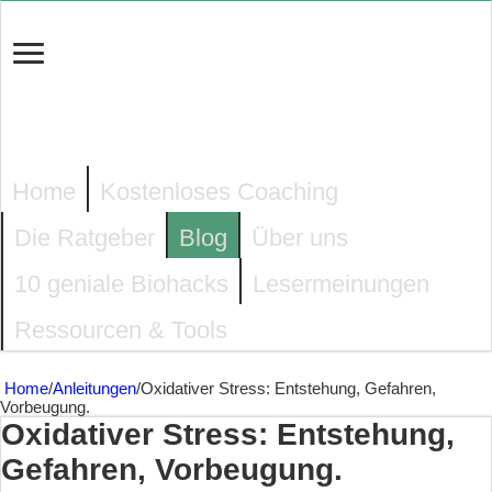
Home
Kostenloses Coaching
Die Ratgeber
Blog
Über uns
10 geniale Biohacks
Lesermeinungen
Ressourcen & Tools
Home
/
Anleitungen
/
Oxidativer Stress: Entstehung, Gefahren,
Vorbeugung.
Oxidativer Stress: Entstehung,
Gefahren, Vorbeugung.