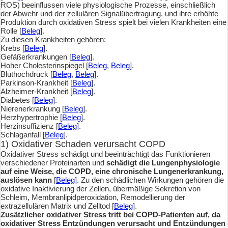
ROS) beeinflussen viele physiologische Prozesse, einschließlich
der Abwehr und der zellulären Signalübertragung, und ihre erhöhte
Produktion durch oxidativen Stress spielt bei vielen Krankheiten eine
Rolle [
Beleg
].
Zu diesen Krankheiten gehören:
Krebs [
Beleg
].
Gefäßerkrankungen [
Beleg
].
Hoher Cholesterinspiegel [
Beleg
,
Beleg
].
Bluthochdruck [
Beleg
,
Beleg
].
Parkinson-Krankheit [
Beleg
].
Alzheimer-Krankheit [
Beleg
].
Diabetes [
Beleg
].
Nierenerkrankung [
Beleg
].
Herzhypertrophie [
Beleg
].
Herzinsuffizienz [
Beleg
].
Schlaganfall [
Beleg
].
1) Oxidativer Schaden verursacht COPD
Oxidativer Stress schädigt und beeinträchtigt das Funktionieren
verschiedener Proteinarten und
schädigt die Lungenphysiologie
auf eine Weise, die COPD, eine chronische Lungenerkrankung,
auslösen kann
[
Beleg
]. Zu den schädlichen Wirkungen gehören die
oxidative Inaktivierung der Zellen, übermäßige Sekretion von
Schleim, Membranlipidperoxidation, Remodellierung der
extrazellulären Matrix und Zelltod [
Beleg
].
Zusätzlicher oxidativer Stress tritt bei COPD-Patienten auf, da
oxidativer Stress Entzündungen verursacht und Entzündungen