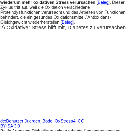
wiederum mehr oxidativen Stress verursachen
[
Beleg
]. Dieser
Zyklus tritt auf, weil die Oxidation verschiedene
Proteindysfunktionen verursacht und das Arbeiten von Funktionen
behindert, die ein gesundes Oxidationsmittel / Antioxidans-
Gleichgewicht wiederherstellen [
Beleg
].
2) Oxidativer Stress hilft mit, Diabetes zu verursachen
de:Benutzer:Juergen_Bode
,
OxStress4
,
CC
BY-SA 3.0
Beide Arten von Diabetikern zeigen erhöhte Konzentrationen an