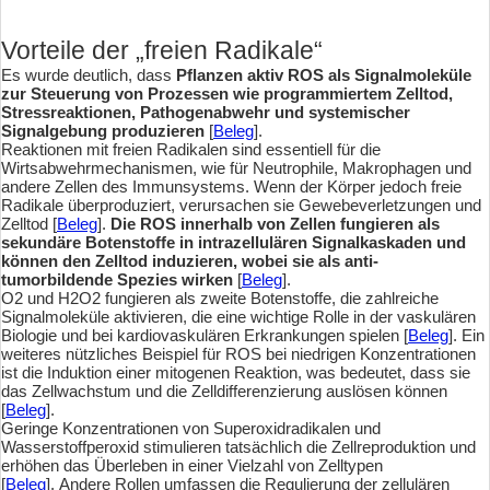
Vorteile der „freien Radikale“
Es wurde deutlich, dass
Pflanzen aktiv ROS als Signalmoleküle
zur Steuerung von Prozessen wie programmiertem Zelltod,
Stressreaktionen, Pathogenabwehr und systemischer
Signalgebung produzieren
[
Beleg
].
Reaktionen mit freien Radikalen sind essentiell für die
Wirtsabwehrmechanismen, wie für Neutrophile, Makrophagen und
andere Zellen des Immunsystems. Wenn der Körper jedoch freie
Radikale überproduziert, verursachen sie Gewebeverletzungen und
Zelltod [
Beleg
].
Die ROS innerhalb von Zellen fungieren als
sekundäre Botenstoffe in intrazellulären Signalkaskaden und
können den Zelltod induzieren, wobei sie als anti-
tumorbildende Spezies wirken
[
Beleg
].
O2 und H2O2 fungieren als zweite Botenstoffe, die zahlreiche
Signalmoleküle aktivieren, die eine wichtige Rolle in der vaskulären
Biologie und bei kardiovaskulären Erkrankungen spielen [
Beleg
]. Ein
weiteres nützliches Beispiel für ROS bei niedrigen Konzentrationen
ist die Induktion einer mitogenen Reaktion, was bedeutet, dass sie
das Zellwachstum und die Zelldifferenzierung auslösen können
[
Beleg
].
Geringe Konzentrationen von Superoxidradikalen und
Wasserstoffperoxid stimulieren tatsächlich die Zellreproduktion und
erhöhen das Überleben in einer Vielzahl von Zelltypen
[
Beleg
]. Andere Rollen umfassen die Regulierung der zellulären