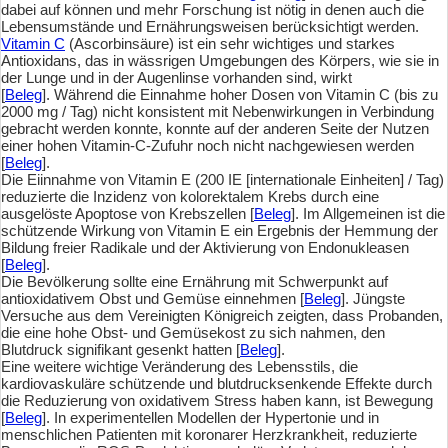
dabei auf können und mehr Forschung ist nötig in denen auch die
Lebensumstände und Ernährungsweisen berücksichtigt werden.
Vitamin C
(Ascorbinsäure) ist ein sehr wichtiges und starkes
Antioxidans, das in wässrigen Umgebungen des Körpers, wie sie in
der Lunge und in der Augenlinse vorhanden sind, wirkt
[
Beleg
]. Während die Einnahme hoher Dosen von Vitamin C (bis zu
2000 mg / Tag) nicht konsistent mit Nebenwirkungen in Verbindung
gebracht werden konnte, konnte auf der anderen Seite der Nutzen
einer hohen Vitamin-C-Zufuhr noch nicht nachgewiesen werden
[
Beleg
].
Die Eiinnahme von Vitamin E (200 IE [internationale Einheiten] / Tag)
reduzierte die Inzidenz von kolorektalem Krebs durch eine
ausgelöste Apoptose von Krebszellen [
Beleg
]. Im Allgemeinen ist die
schützende Wirkung von Vitamin E ein Ergebnis der Hemmung der
Bildung freier Radikale und der Aktivierung von Endonukleasen
[
Beleg
].
Die Bevölkerung sollte eine Ernährung mit Schwerpunkt auf
antioxidativem Obst und Gemüse einnehmen [
Beleg
]. Jüngste
Versuche aus dem Vereinigten Königreich zeigten, dass Probanden,
die eine hohe Obst- und Gemüsekost zu sich nahmen, den
Blutdruck signifikant gesenkt hatten [
Beleg
].
Eine weitere wichtige Veränderung des Lebensstils, die
kardiovaskuläre schützende und blutdrucksenkende Effekte durch
die Reduzierung von oxidativem Stress haben kann, ist Bewegung
[
Beleg
]. In experimentellen Modellen der Hypertonie und in
menschlichen Patienten mit koronarer Herzkrankheit, reduzierte