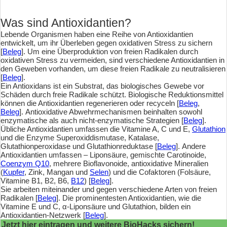
Was sind Antioxidantien?
Lebende Organismen haben eine Reihe von Antioxidantien
entwickelt, um ihr Überleben gegen oxidativen Stress zu sichern
[
Beleg
]. Um eine Überproduktion von freien Radikalen durch
oxidativen Stress zu vermeiden, sind verschiedene Antioxidantien in
den Geweben vorhanden, um diese freien Radikale zu neutralisieren
[
Beleg
].
Ein Antioxidans ist ein Substrat, das biologisches Gewebe vor
Schäden durch freie Radikale schützt. Biologische Reduktionsmittel
können die Antioxidantien regenerieren oder recyceln [
Beleg
,
Beleg
]. Antioxidative Abwehrmechanismen beinhalten sowohl
enzymatische als auch nicht-enzymatische Strategien [
Beleg
].
Übliche Antioxidantien umfassen die Vitamine A, C und E,
Glutathion
und die Enzyme Superoxiddismutase, Katalase,
Glutathionperoxidase und Glutathionreduktase [
Beleg
]. Andere
Antioxidantien umfassen – Liponsäure, gemischte Carotinoide,
Coenzym Q10
, mehrere Bioflavonoide, antioxidative Mineralien
(
Kupfer
, Zink, Mangan und
Selen
) und die Cofaktoren (Folsäure,
Vitamine B1, B2, B6,
B12
) [
Beleg
].
Sie arbeiten miteinander und gegen verschiedene Arten von freien
Radikalen [
Beleg
]. Die prominentesten Antioxidantien, wie die
Vitamine E und C, α-Liponsäure und Glutathion, bilden ein
Antioxidantien-Netzwerk [
Beleg
].
Jetzt hier eintragen und weitere BioHacks sichern!