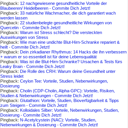
Pingback:
12 nachgewiesene gesundheitliche Vorteile der
Blaubeeren/ Heidelbeeren - Commite Dich Jetzt!
Pingback:
33 natürliche Wachmacher, die dich garantiert wach
werden lassen
Pingback:
22 studienbelegte gesundheitliche Wirkungen von
Quercetin - Commite Dich Jetzt!
Pingback:
Warum ist Stress schlecht? Die versteckten
Auswirkungen von Stress
Pingback:
Wie man eine undichte Blut-Hirn-Schranke repariert &
heilt - Commite Dich Jetzt!
Pingback:
Dein zirkadianer Rhythmus: 14 Hacks die ihn verbessern
+ warum er so essentiell ist für deine Lebensqualität
Pingback:
Was ist die Blut-Hirn-Schranke? Ursachen & Tests fürs
Leaky Brain - Commite Dich Jetzt!
Pingback:
Die Rolle des CRH: Warum deine Gesundheit unter
Stress leidet
Pingback:
Ceylon Tee: Vorteile, Studien, Nebenwirkungen,
Dosierung
Pingback:
Cholin (CDP-Cholin, Alpha-GPC): Vorteile, Risiken,
Studien & Nebenwirkungen - Commite Dich Jetzt!
Pingback:
Glutathion: Vorteile, Studien, Bioverfügbarkeit & Tipps
zum Steigern - Commite Dich Jetzt!
Pingback:
Kolloidales Silber: Vorteile, Nebenwirkungen, Studien,
Dosierung - Commite Dich Jetzt!
Pingback:
N-Acetylcystein (NAC): Vorteile, Studien,
Nebenwirkungen & Dosierung - Commite Dich Jetzt!