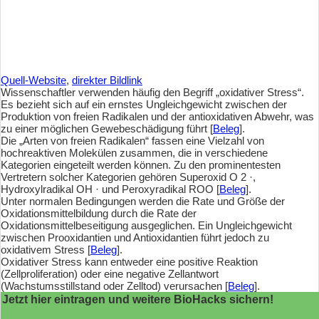
Quell-Website
,
direkter Bildlink
Wissenschaftler verwenden häufig den Begriff „oxidativer Stress“.
Es bezieht sich auf ein ernstes Ungleichgewicht zwischen der
Produktion von freien Radikalen und der antioxidativen Abwehr, was
zu einer möglichen Gewebeschädigung führt [
Beleg
].
Die „Arten von freien Radikalen“ fassen eine Vielzahl von
hochreaktiven Molekülen zusammen, die in verschiedene
Kategorien eingeteilt werden können. Zu den prominentesten
Vertretern solcher Kategorien gehören Superoxid O 2 ·,
Hydroxylradikal OH · und Peroxyradikal ROO [
Beleg
].
Unter normalen Bedingungen werden die Rate und Größe der
Oxidationsmittelbildung durch die Rate der
Oxidationsmittelbeseitigung ausgeglichen. Ein Ungleichgewicht
zwischen Prooxidantien und Antioxidantien führt jedoch zu
oxidativem Stress [
Beleg
].
Oxidativer Stress kann entweder eine positive Reaktion
(Zellproliferation) oder eine negative Zellantwort
(Wachstumsstillstand oder Zelltod) verursachen [
Beleg
].
Jetzt hier eintragen und weitere BioHacks sichern!