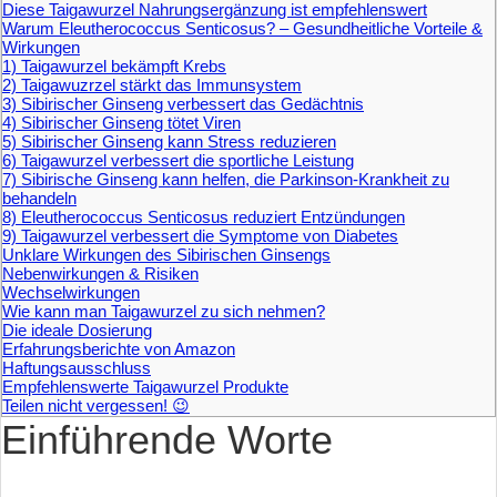
Diese Taigawurzel Nahrungsergänzung ist empfehlenswert
Warum Eleutherococcus Senticosus? – Gesundheitliche Vorteile &
Wirkungen
1) Taigawurzel bekämpft Krebs
2) Taigawuzrzel stärkt das Immunsystem
3) Sibirischer Ginseng verbessert das Gedächtnis
4) Sibirischer Ginseng tötet Viren
5) Sibirischer Ginseng kann Stress reduzieren
6) Taigawurzel verbessert die sportliche Leistung
7) Sibirische Ginseng kann helfen, die Parkinson-Krankheit zu
behandeln
8) Eleutherococcus Senticosus reduziert Entzündungen
9) Taigawurzel verbessert die Symptome von Diabetes
Unklare Wirkungen des Sibirischen Ginsengs
Nebenwirkungen & Risiken
Wechselwirkungen
Wie kann man Taigawurzel zu sich nehmen?
Die ideale Dosierung
Erfahrungsberichte von Amazon
Haftungsausschluss
Empfehlenswerte Taigawurzel Produkte
Teilen nicht vergessen! 😉
Einführende Worte