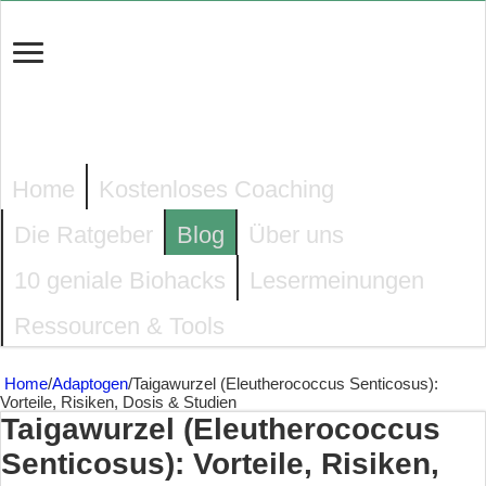
Home
Kostenloses Coaching
Die Ratgeber
Blog
Über uns
10 geniale Biohacks
Lesermeinungen
Ressourcen & Tools
Home
/
Adaptogen
/
Taigawurzel (Eleutherococcus Senticosus):
Vorteile, Risiken, Dosis & Studien
Taigawurzel (Eleutherococcus
Senticosus): Vorteile, Risiken,