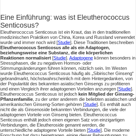
Eine Einführung: was ist Eleutherococcus
Senticosus?
Eleutherococcus Senticosus ist ein Kraut, das in den traditionellen
medizinischen Praktiken von China, Korea und Russland verwendet
wurde und immer noch wird [
Studie
]. Diese Traditionen beschreiben
Eleutherococcus Senticosus alle als ein Adaptogen,
beziehungsweise eine Substanz, die die körperlichen
Reaktionen normalisiert
[
Studie
].
Adaptogene
können besonders in
Stressphasen, die zu negativen Hormon- oder
Stimmungsänderungen führen können, nützlich sein. Im Westen
wurde Eleutherococcus Senticosus häufig als „Sibirischer Ginseng“
gebrandmarkt, höchstwahrscheinlich mit dem Hintergedanken, von
der Popularität des bekannten asiatischen Ginsengs zu profitieren
und einen Vergleich ihrer adaptogenen Vorteilen anzuregen [
Studie
].
Eleutherococcus Senticosus ist jedoch
kein Mitglied der Ginseng-
Pflanzenfamilie
, zu der unter anderem die beliebten asiatischen und
amerikanischen Ginseng-Sorten gehören [
Studie
]. Es enthält auch
nicht die als Ginsenoside bekannten Verbindungen, die viele der
adaptogenen Vorteile von Ginseng bieten. Eleutherococcus
Senticosus enthält jedoch einen eigenen Satz von einzigartigen
Verbindungen, die Eleutheroside genannt werden, die
unterschiedliche adaptogene Vorteile bieten [
Studie
]. Die moderne
Forschung hat dazu beigetragen, einige dieser Behauptungen zu