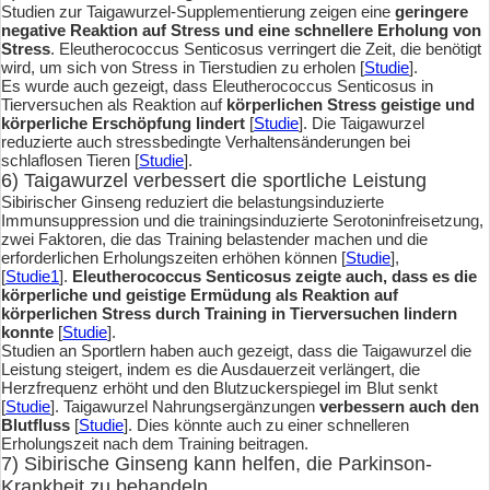
Studien zur Taigawurzel-Supplementierung zeigen eine
geringere
negative Reaktion auf Stress und eine schnellere Erholung von
Stress
. Eleutherococcus Senticosus verringert die Zeit, die benötigt
wird, um sich von Stress in Tierstudien zu erholen [
Studie
].
Es wurde auch gezeigt, dass Eleutherococcus Senticosus in
Tierversuchen als Reaktion auf
körperlichen Stress geistige und
körperliche Erschöpfung lindert
[
Studie
]. Die Taigawurzel
reduzierte auch stressbedingte Verhaltensänderungen bei
schlaflosen Tieren [
Studie
].
6) Taigawurzel verbessert die sportliche Leistung
Sibirischer Ginseng reduziert die belastungsinduzierte
Immunsuppression und die trainingsinduzierte Serotoninfreisetzung,
zwei Faktoren, die das Training belastender machen und die
erforderlichen Erholungszeiten erhöhen können [
Studie
],
[
Studie1
].
Eleutherococcus Senticosus zeigte auch, dass es die
körperliche und geistige Ermüdung als Reaktion auf
körperlichen Stress durch Training in Tierversuchen lindern
konnte
[
Studie
].
Studien an Sportlern haben auch gezeigt, dass die Taigawurzel die
Leistung steigert, indem es die Ausdauerzeit verlängert, die
Herzfrequenz erhöht und den Blutzuckerspiegel im Blut senkt
[
Studie
]. Taigawurzel Nahrungsergänzungen
verbessern auch den
Blutfluss
[
Studie
]. Dies könnte auch zu einer schnelleren
Erholungszeit nach dem Training beitragen.
7) Sibirische Ginseng kann helfen, die Parkinson-
Krankheit zu behandeln