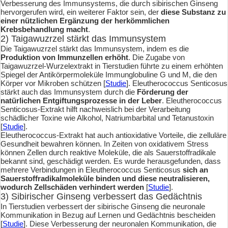
Verbesserung des Immunsystems, die durch sibirischen Ginseng
hervorgerufen wird, ein weiterer Faktor sein, der
diese Substanz zu
einer nützlichen Ergänzung der herkömmlichen
Krebsbehandlung macht
.
2) Taigawuzrzel stärkt das Immunsystem
Die Taigawuzrzel stärkt das Immunsystem, indem es die
Produktion von Immunzellen erhöht
. Die Zugabe von
Taigawuzrzel-Wurzelextrakt in Tierstudien führte zu einem erhöhten
Spiegel der Antikörpermoleküle Immunglobuline G und M, die den
Körper vor Mikroben schützen [
Studie
]. Eleutherococcus Senticosus
stärkt auch das Immunsystem durch die
Förderung der
natürlichen Entgiftungsprozesse in der Leber
. Eleutherococcus
Senticosus-Extrakt hilft nachweislich bei der Verarbeitung
schädlicher Toxine wie Alkohol, Natriumbarbital und Tetanustoxin
[
Studie
].
Eleutherococcus-Extrakt hat auch antioxidative Vorteile, die zelluläre
Gesundheit bewahren können. In Zeiten von oxidativem Stress
können Zellen durch reaktive Moleküle, die als Sauerstoffradikale
bekannt sind, geschädigt werden. Es wurde herausgefunden, dass
mehrere Verbindungen in Eleutherococcus Senticosus
sich an
Sauerstoffradikalmoleküle binden und diese neutralisieren,
wodurch Zellschäden verhindert werden
[
Studie
].
3) Sibirischer Ginseng verbessert das Gedächtnis
In Tierstudien verbessert der sibirische Ginseng die neuronale
Kommunikation in Bezug auf Lernen und Gedächtnis bescheiden
[
Studie
]. Diese Verbesserung der neuronalen Kommunikation, die