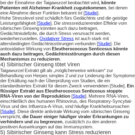
bei der Einnahme der Taigawurzel beobachtet wird
, könnte
Patienten mit Alzheimer-Krankheit zugutekommen
, bei denen
eine Abnahme dieser Funktion bekannt ist [
Studie
].
Hohe Stresslevel sind schädlich fürs Gedächtnis und die geistige
Leistungsfähigkeit [
Studie
]. Die stressreduzierenden Effekte vom
sibirischen Ginseng könnten auch dazu beitragen,
Gedächtnisdefizite, die durch Stress verursacht werden,
wiederherzustellen.
Oxidativer Stress
ist auch stark mit
altersbedingten Gedächtnisstörungen verbunden [
Studie
]. Die
antioxidative Wirkung von
Eleutherococcus Senticosus könnte
auch dazu beitragen, Gedächtnisstörungen durch diesen
Mechanismus zu reduzieren
.
4) Sibirischer Ginseng tötet Viren
Taigawurzel Extrakt gilt als „möglicherweise wirksam“ zur
Behandlung von Herpes simplex 2 und zur Linderung der Symptome
der Erkältung nach der Überprüfung von Studien, die ein
standardisiertes Extrakt für diesen Zweck verwendeten [Studie].
Ein
flüssiger Extrakt aus Eleutherococcus Senticosus stoppte
RNA-Viren von der Reproduktion
[
Studie
]. Mehrere RNA-Viren,
einschließlich des humanen Rhinovirus, des Respiratory-Syncytial-
Virus und des Influenza-A-Virus, sind häufige Krankheitsursachen
[
Studie
]. Diese direkte antivirale Wirkung vom sibirischen Ginseng
verspricht,
die Dauer einiger häufiger viraler Erkrankungen zu
verhindern und zu begrenzen
, zusätzlich zu den anderen
positiven Auswirkungen auf das Immunsystem.
5) Sibirischer Ginseng kann Stress reduzieren