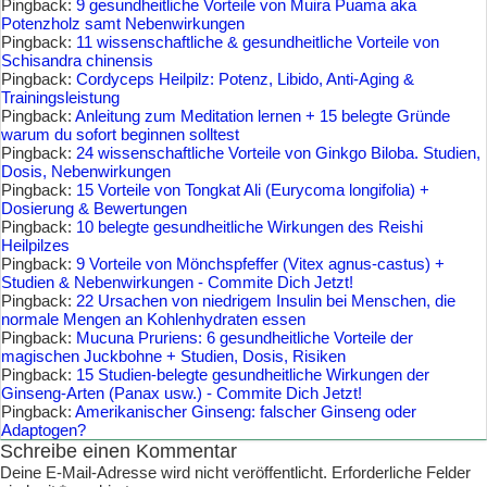
Pingback:
9 gesundheitliche Vorteile von Muira Puama aka
Potenzholz samt Nebenwirkungen
Pingback:
11 wissenschaftliche & gesundheitliche Vorteile von
Schisandra chinensis
Pingback:
Cordyceps Heilpilz: Potenz, Libido, Anti-Aging &
Trainingsleistung
Pingback:
Anleitung zum Meditation lernen + 15 belegte Gründe
warum du sofort beginnen solltest
Pingback:
24 wissenschaftliche Vorteile von Ginkgo Biloba. Studien,
Dosis, Nebenwirkungen
Pingback:
15 Vorteile von Tongkat Ali (Eurycoma longifolia) +
Dosierung & Bewertungen
Pingback:
10 belegte gesundheitliche Wirkungen des Reishi
Heilpilzes
Pingback:
9 Vorteile von Mönchspfeffer (Vitex agnus-castus) +
Studien & Nebenwirkungen - Commite Dich Jetzt!
Pingback:
22 Ursachen von niedrigem Insulin bei Menschen, die
normale Mengen an Kohlenhydraten essen
Pingback:
Mucuna Pruriens: 6 gesundheitliche Vorteile der
magischen Juckbohne + Studien, Dosis, Risiken
Pingback:
15 Studien-belegte gesundheitliche Wirkungen der
Ginseng-Arten (Panax usw.) - Commite Dich Jetzt!
Pingback:
Amerikanischer Ginseng: falscher Ginseng oder
Adaptogen?
Schreibe einen Kommentar
Deine E-Mail-Adresse wird nicht veröffentlicht.
Erforderliche Felder