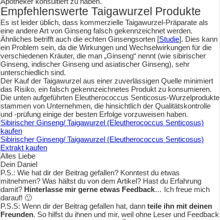
Apotheker konsultiert zu haben.
Empfehlenswerte Taigawurzel Produkte
Es ist leider üblich, dass kommerzielle Taigawurzel-Präparate als
eine andere Art von Ginseng falsch gekennzeichnet werden.
Ähnliches betrifft auch die echten Ginsengsorten [
Studie
]. Dies kann
ein Problem sein, da die Wirkungen und Wechselwirkungen für die
verschiedenen Kräuter, die man „Ginseng“ nennt (wie sibirischer
Ginseng, indischer Ginseng und asiatischer Ginseng), sehr
unterschiedlich sind.
Der Kauf der Taigawurzel aus einer zuverlässigen Quelle minimiert
das Risiko, ein falsch gekennzeichnetes Produkt zu konsumieren.
Die unten aufgeführten Eleutherococcus Senticosus-Wurzelprodukte
stammen von Unternehmen, die hinsichtlich der Qualitätskontrolle
und -prüfung einige der besten Erfolge vorzuweisen haben.
Sibirischer Ginseng/ Taigawurzel (Eleutherococcus Senticosus)
kaufen
Sibirischer Ginseng/ Taigawurzel (Eleutherococcus Senticosus)
Extrakt kaufen
Alles Liebe
Dein Daniel
P.S.: Wie hat dir der Beitrag gefallen? Konntest du etwas
mitnehmen? Was hältst du von dem Artikel? Hast du Erfahrung
damit?
Hinterlasse mir gerne etwas Feedback
… Ich freue mich
darauf! 🙂
P.S.S: Wenn dir der Beitrag gefallen hat, dann
teile ihn mit deinen
Freunden
. So hilfst du ihnen und mir, weil ohne Leser und Feedback