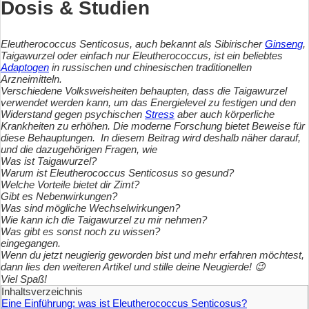
Dosis & Studien
Eleutherococcus Senticosus, auch bekannt als Sibirischer
Ginseng
,
Taigawurzel oder einfach nur Eleutherococcus, ist ein beliebtes
Adaptogen
in russischen und chinesischen traditionellen
Arzneimitteln.
Verschiedene Volksweisheiten behaupten, dass die Taigawurzel
verwendet werden kann, um das Energielevel zu festigen und den
Widerstand gegen psychischen
Stress
aber auch körperliche
Krankheiten zu erhöhen. Die moderne Forschung bietet Beweise für
diese Behauptungen.
In diesem Beitrag wird deshalb näher darauf,
und die dazugehörigen Fragen, wie
Was ist Taigawurzel?
Warum ist Eleutherococcus Senticosus so gesund?
Welche Vorteile bietet dir Zimt?
Gibt es Nebenwirkungen?
Was sind mögliche Wechselwirkungen?
Wie kann ich die Taigawurzel zu mir nehmen?
Was gibt es sonst noch zu wissen?
eingegangen.
Wenn du jetzt neugierig geworden bist und mehr erfahren möchtest,
dann lies den weiteren Artikel und stille deine Neugierde!
😉
Viel Spaß!
Inhaltsverzeichnis
Eine Einführung: was ist Eleutherococcus Senticosus?