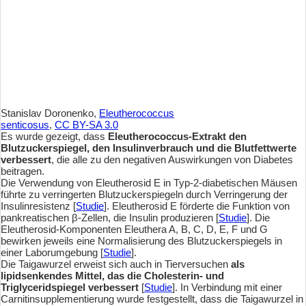
Stanislav Doronenko,
Eleutherococcus
senticosus
,
CC BY-SA 3.0
Es wurde gezeigt, dass
Eleutherococcus-Extrakt den
Blutzuckerspiegel, den Insulinverbrauch und die Blutfettwerte
verbessert
, die alle zu den negativen Auswirkungen von Diabetes
beitragen.
Die Verwendung von Eleutherosid E in Typ-2-diabetischen Mäusen
führte zu verringerten Blutzuckerspiegeln durch Verringerung der
Insulinresistenz [
Studie
]. Eleutherosid E förderte die Funktion von
pankreatischen β-Zellen, die Insulin produzieren [
Studie
]. Die
Eleutherosid-Komponenten Eleuthera A, B, C, D, E, F und G
bewirken jeweils eine Normalisierung des Blutzuckerspiegels in
einer Laborumgebung [
Studie
].
Die Taigawurzel erweist sich auch in Tierversuchen
als
lipidsenkendes Mittel, das die Cholesterin- und
Triglyceridspiegel verbessert
[
Studie
]. In Verbindung mit einer
Carnitinsupplementierung wurde festgestellt, dass die Taigawurzel in