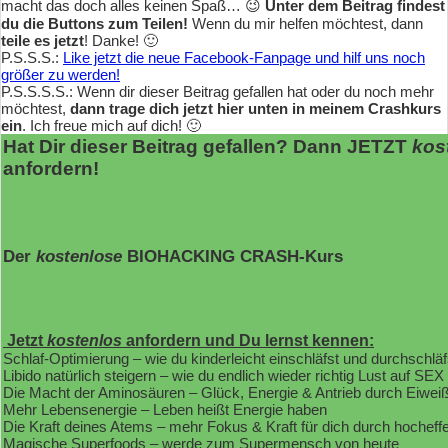
macht das doch alles keinen Spaß… 😉
Unter dem Beitrag findest
du die Buttons zum Teilen!
Wenn du mir helfen möchtest, dann
teile es jetzt
! Danke! 🙂
P.S.S.S.:
Like jetzt die neue Facebook-Fanpage und hilf uns noch
größer zu werden!
P.S.S.S.S.: Wenn dir dieser Beitrag gefallen hat oder du noch mehr
möchtest,
dann trage dich jetzt hier unten in meinem Crashkurs
ein
. Ich freue mich auf dich! 🙂
Hat Dir dieser Beitrag gefallen? Dann JETZT
kos
anfordern!
Der
kostenlose
BIOHACKING CRASH-Kurs
Jetzt
kostenlos
anfordern und Du lernst kennen:
Schlaf-Optimierung – wie du kinderleicht einschläfst und durchschläf
Libido natürlich steigern – wie du endlich wieder richtig Lust auf SEX
Die Macht der Aminosäuren – Glück, Energie & Antrieb durch Eiwei
Mehr Lebensenergie – Leben heißt Energie haben
Die Kraft deines Atems – mehr Fokus & Kraft für dich durch hochef
Magische Superfoods – werde zum Supermensch von heute