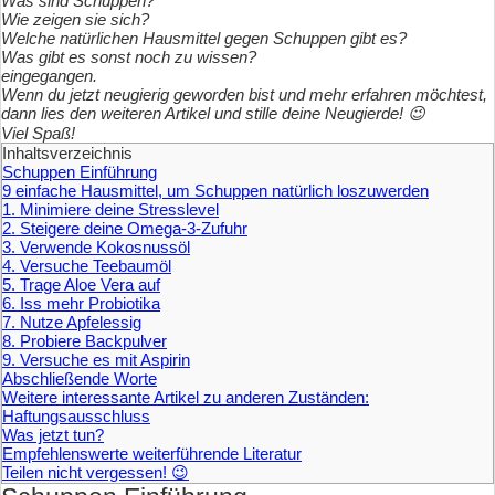
Was sind Schuppen?
Wie zeigen sie sich?
Welche natürlichen Hausmittel gegen Schuppen gibt es?
Was gibt es sonst noch zu wissen?
eingegangen.
Wenn du jetzt neugierig geworden bist und mehr erfahren möchtest,
dann lies den weiteren Artikel und stille deine Neugierde!
😉
Viel Spaß!
Inhaltsverzeichnis
Schuppen Einführung
9 einfache Hausmittel, um Schuppen natürlich loszuwerden
1. Minimiere deine Stresslevel
2. Steigere deine Omega-3-Zufuhr
3. Verwende Kokosnussöl
4. Versuche Teebaumöl
5. Trage Aloe Vera auf
6. Iss mehr Probiotika
7. Nutze Apfelessig
8. Probiere Backpulver
9. Versuche es mit Aspirin
Abschließende Worte
Weitere interessante Artikel zu anderen Zuständen:
Haftungsausschluss
Was jetzt tun?
Empfehlenswerte weiterführende Literatur
Teilen nicht vergessen! 😉