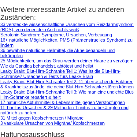
Weitere interessante Artikel zu anderen
Zuständen:
33 versteckte wissenschaftliche Ursachen vom Reizdarmsyndrom
(RDS), von denen dein Arzt nichts weiß
Serotonin-Syndrom: Symptome, Ursachen, Vorbeugung
16+ natürliche Möglichkeiten, PMS (Prämenstruelles Syndrom) zu
lindern
36 bewährte natürliche Heilmittel, die Akne behandeln und
bekämpfen
25 Möglichkeiten, um das Grau-werden deiner Haare zu verzögern
Wie du Candida behandelst, abtötest und heilst
Leaky Brain: Blut-Hirn-Schranke Teil 1: Was ist die Blut-Hirn-
Schranke? Ursachen & Tests fürs Leaky Brain
Leaky Brain: Blut-Hirn-Schranke Teil 2: 11 überraschende Faktoren
& Krankheitszustände, die deine Blut-Hirn-Schranke stören können
Leaky Brain: Blut-Hirn-Schranke Teil 3: Wie man eine undichte Blut-
Hirn-Schranke repariert & heilt
17 natürliche Abführmittel & Lebensmittel gegen Verstopfungen
11 Tinnitus Ursachen & 29 Methoden Tinnitus zu bekämpfen und
natürlich zu heilen
31 Mittel gegen Kopfschmerzen / Migräne
3 vaskuläre Ursachen von Migräne/ Kopfschmerzen
Haftungsausschluss