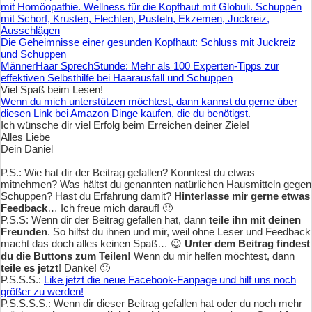
mit Homöopathie. Wellness für die Kopfhaut mit Globuli. Schuppen
mit Schorf, Krusten, Flechten, Pusteln, Ekzemen, Juckreiz,
Ausschlägen
Die Geheimnisse einer gesunden Kopfhaut: Schluss mit Juckreiz
und Schuppen
MännerHaar SprechStunde: Mehr als 100 Experten-Tipps zur
effektiven Selbsthilfe bei Haarausfall und Schuppen
Viel Spaß beim Lesen!
Wenn du mich unterstützen möchtest, dann kannst du gerne über
diesen Link bei Amazon Dinge kaufen, die du benötigst.
Ich wünsche dir viel Erfolg beim Erreichen deiner Ziele!
Alles Liebe
Dein Daniel
P.S.: Wie hat dir der Beitrag gefallen? Konntest du etwas
mitnehmen? Was hältst du genannten natürlichen Hausmitteln gegen
Schuppen? Hast du Erfahrung damit?
Hinterlasse mir gerne etwas
Feedback
… Ich freue mich darauf! 🙂
P.S.S: Wenn dir der Beitrag gefallen hat, dann
teile ihn mit deinen
Freunden
. So hilfst du ihnen und mir, weil ohne Leser und Feedback
macht das doch alles keinen Spaß… 😉
Unter dem Beitrag findest
du die Buttons zum Teilen!
Wenn du mir helfen möchtest, dann
teile es jetzt
! Danke! 🙂
P.S.S.S.:
Like jetzt die neue Facebook-Fanpage und hilf uns noch
größer zu werden!
P.S.S.S.S.: Wenn dir dieser Beitrag gefallen hat oder du noch mehr