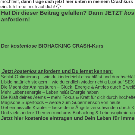
möchtest,
dann trage dich jetzt hier unten in meinem Crashkurs
ein
. Ich freue mich auf dich! 🙂
Hat Dir dieser Beitrag gefallen? Dann JETZT
kos
anfordern!
Der
kostenlose
BIOHACKING CRASH-Kurs
Jetzt
kostenlos
anfordern und Du lernst kennen:
Schlaf-Optimierung – wie du kinderleicht einschläfst und durchschläf
Libido natürlich steigern – wie du endlich wieder richtig Lust auf SEX
Die Macht der Aminosäuren – Glück, Energie & Antrieb durch Eiwei
Mehr Lebensenergie – Leben heißt Energie haben
Die Kraft deines Atems – mehr Fokus & Kraft für dich durch hochef
Magische Superfoods – werde zum Supermensch von heute
Geheimnisvolle Kräuter – lasse deine Ängste verschwinden durch K
Und viele andere Themen rund ums Biohacking & Lebensoptimierun
Jetzt hier kostenlos eintragen und Dein Leben für imme