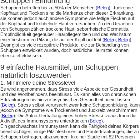
Schuppen Einführung
Schuppen betreffen bis zu 50% der Menschen (
Beleg
). Juckende
Kopfhaut und Flocken sind die Markenzeichen dieser Erkrankung,
sie können jedoch auch andere Symptome wie fettige Flecken auf
der Kopfhaut und kribbelnde Haut verursachen. Zu den Ursachen
von Schuppen zählen trockene Haut, seborrhoische Dermatitis,
Empfindlichkeit gegenüber Haarpflegemitteln und das Wachstum
einer bestimmten Pilzart, die auf der Kopfhaut lebt (
Beleg
,
Beleg
).
Zwar gibt es viele rezeptfreie Produkte, die zur Behandlung von
Schuppen entwickelt wurden, doch natürliche Heilmittel können
ebenso effektiv sein.
9 einfache Hausmittel, um Schuppen
natürlich loszuwerden
1. Minimiere deine Stresslevel
Es wird angenommen, dass Stress viele Aspekte der Gesundheit
und des Wohlbefindens beeinflusst. Es kann alles von chronischen
Erkrankungen bis hin zur psychischen Gesundheit beeinflussen
(
Beleg
). Stress selbst verursacht zwar keine Schuppenbildung, kann
jedoch die Symptome wie Trockenheit und Juckreiz verschlimmern
(
Beleg
). Die Aufrechterhaltung eines hohen Stressniveaus kann die
Aktivität des Immunsystems unterdrücken (
Beleg
).
Ein geschwächtes Immunsystem kann die Fähigkeit deines Körpers
beeinträchtigen, einige Pilzinfektionen und Hauterkrankungen, die zu
Schuppen beitragen, abzuwehren. In einer Studie mit 82 Personen