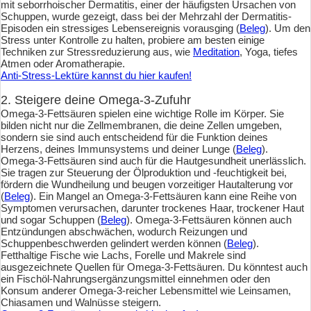
mit seborrhoischer Dermatitis, einer der häufigsten Ursachen von
Schuppen, wurde gezeigt, dass bei der Mehrzahl der Dermatitis-
Episoden ein stressiges Lebensereignis vorausging (
Beleg
). Um den
Stress unter Kontrolle zu halten, probiere am besten einige
Techniken zur Stressreduzierung aus, wie
Meditation
, Yoga, tiefes
Atmen oder Aromatherapie.
Anti-Stress-Lektüre kannst du hier kaufen!
2. Steigere deine Omega-3-Zufuhr
Omega-3-Fettsäuren spielen eine wichtige Rolle im Körper. Sie
bilden nicht nur die Zellmembranen, die deine Zellen umgeben,
sondern sie sind auch entscheidend für die Funktion deines
Herzens, deines Immunsystems und deiner Lunge (
Beleg
).
Omega-3-Fettsäuren sind auch für die Hautgesundheit unerlässlich.
Sie tragen zur Steuerung der Ölproduktion und -feuchtigkeit bei,
fördern die Wundheilung und beugen vorzeitiger Hautalterung vor
(
Beleg
). Ein Mangel an Omega-3-Fettsäuren kann eine Reihe von
Symptomen verursachen, darunter trockenes Haar, trockener Haut
und sogar Schuppen (
Beleg
). Omega-3-Fettsäuren können auch
Entzündungen abschwächen, wodurch Reizungen und
Schuppenbeschwerden gelindert werden können (
Beleg
).
Fetthaltige Fische wie Lachs, Forelle und Makrele sind
ausgezeichnete Quellen für Omega-3-Fettsäuren. Du könntest auch
ein Fischöl-Nahrungsergänzungsmittel einnehmen oder den
Konsum anderer Omega-3-reicher Lebensmittel wie Leinsamen,
Chiasamen und Walnüsse steigern.