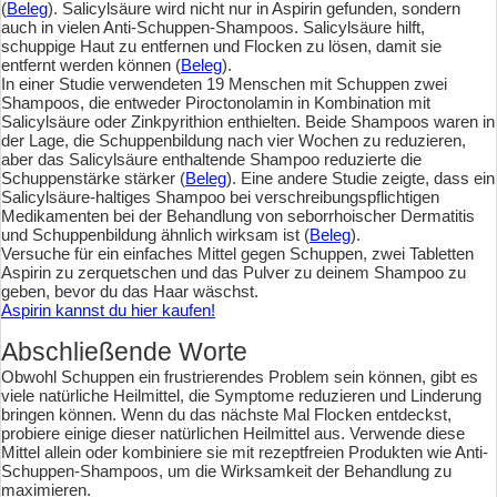
(
Beleg
). Salicylsäure wird nicht nur in Aspirin gefunden, sondern
auch in vielen Anti-Schuppen-Shampoos. Salicylsäure hilft,
schuppige Haut zu entfernen und Flocken zu lösen, damit sie
entfernt werden können (
Beleg
).
In einer Studie verwendeten 19 Menschen mit Schuppen zwei
Shampoos, die entweder Piroctonolamin in Kombination mit
Salicylsäure oder Zinkpyrithion enthielten. Beide Shampoos waren in
der Lage, die Schuppenbildung nach vier Wochen zu reduzieren,
aber das Salicylsäure enthaltende Shampoo reduzierte die
Schuppenstärke stärker (
Beleg
). Eine andere Studie zeigte, dass ein
Salicylsäure-haltiges Shampoo bei verschreibungspflichtigen
Medikamenten bei der Behandlung von seborrhoischer Dermatitis
und Schuppenbildung ähnlich wirksam ist (
Beleg
).
Versuche für ein einfaches Mittel gegen Schuppen, zwei Tabletten
Aspirin zu zerquetschen und das Pulver zu deinem Shampoo zu
geben, bevor du das Haar wäschst.
Aspirin kannst du hier kaufen!
Abschließende Worte
Obwohl Schuppen ein frustrierendes Problem sein können, gibt es
viele natürliche Heilmittel, die Symptome reduzieren und Linderung
bringen können. Wenn du das nächste Mal Flocken entdeckst,
probiere einige dieser natürlichen Heilmittel aus. Verwende diese
Mittel allein oder kombiniere sie mit rezeptfreien Produkten wie Anti-
Schuppen-Shampoos, um die Wirksamkeit der Behandlung zu
maximieren.