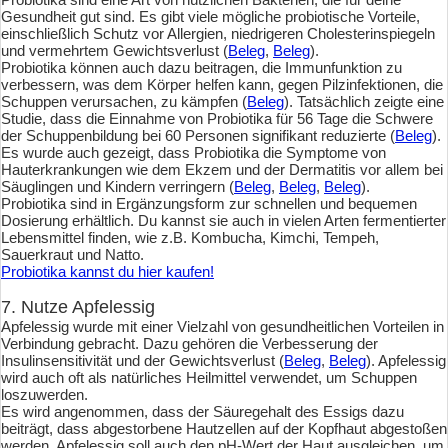
Gesundheit gut sind. Es gibt viele mögliche probiotische Vorteile,
einschließlich Schutz vor Allergien, niedrigeren Cholesterinspiegeln
und vermehrtem Gewichtsverlust (
Beleg
,
Beleg
).
Probiotika können auch dazu beitragen, die Immunfunktion zu
verbessern, was dem Körper helfen kann, gegen Pilzinfektionen, die
Schuppen verursachen, zu kämpfen (
Beleg
). Tatsächlich zeigte eine
Studie, dass die Einnahme von Probiotika für 56 Tage die Schwere
der Schuppenbildung bei 60 Personen signifikant reduzierte (
Beleg
).
Es wurde auch gezeigt, dass Probiotika die Symptome von
Hauterkrankungen wie dem Ekzem und der Dermatitis vor allem bei
Säuglingen und Kindern verringern (
Beleg
,
Beleg
,
Beleg
).
Probiotika sind in Ergänzungsform zur schnellen und bequemen
Dosierung erhältlich. Du kannst sie auch in vielen Arten fermentierter
Lebensmittel finden, wie z.B. Kombucha, Kimchi, Tempeh,
Sauerkraut und Natto.
Probiotika kannst du hier kaufen!
7. Nutze Apfelessig
Apfelessig wurde mit einer Vielzahl von gesundheitlichen Vorteilen in
Verbindung gebracht. Dazu gehören die Verbesserung der
Insulinsensitivität und der Gewichtsverlust (
Beleg
,
Beleg
). Apfelessig
wird auch oft als natürliches Heilmittel verwendet, um Schuppen
loszuwerden.
Es wird angenommen, dass der Säuregehalt des Essigs dazu
beiträgt, dass abgestorbene Hautzellen auf der Kopfhaut abgestoßen
werden. Apfelessig soll auch den pH-Wert der Haut ausgleichen, um