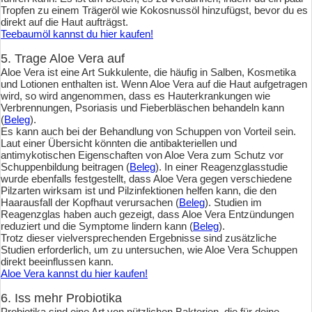
Tropfen zu einem Trägeröl wie Kokosnussöl hinzufügst, bevor du es
direkt auf die Haut aufträgst.
Teebaumöl kannst du hier kaufen!
5. Trage Aloe Vera auf
Aloe Vera ist eine Art Sukkulente, die häufig in Salben, Kosmetika
und Lotionen enthalten ist. Wenn Aloe Vera auf die Haut aufgetragen
wird, so wird angenommen, dass es Hauterkrankungen wie
Verbrennungen, Psoriasis und Fieberbläschen behandeln kann
(
Beleg
).
Es kann auch bei der Behandlung von Schuppen von Vorteil sein.
Laut einer Übersicht könnten die antibakteriellen und
antimykotischen Eigenschaften von Aloe Vera zum Schutz vor
Schuppenbildung beitragen (
Beleg
). In einer Reagenzglasstudie
wurde ebenfalls festgestellt, dass Aloe Vera gegen verschiedene
Pilzarten wirksam ist und Pilzinfektionen helfen kann, die den
Haarausfall der Kopfhaut verursachen (
Beleg
). Studien im
Reagenzglas haben auch gezeigt, dass Aloe Vera Entzündungen
reduziert und die Symptome lindern kann (
Beleg
).
Trotz dieser vielversprechenden Ergebnisse sind zusätzliche
Studien erforderlich, um zu untersuchen, wie Aloe Vera Schuppen
direkt beeinflussen kann.
Aloe Vera kannst du hier kaufen!
6. Iss mehr Probiotika
Probiotika sind eine Art von nützlichen Bakterien, die für deine