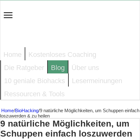
Home
Kostenloses Coaching
Die Ratgeber
Blog
Über uns
10 geniale Biohacks
Lesermeinungen
Ressourcen & Tools
Home
/
BioHacking
/
9 natürliche Möglichkeiten, um Schuppen einfach
loszuwerden & zu heilen
9 natürliche Möglichkeiten, um
Schuppen einfach loszuwerden