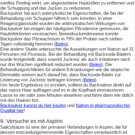
sanftes Peeling wirkt, um abgestorbene Hautzellen zu entfernen und
die Schuppung und das Jucken zu reduzieren.
Backpulver hat auch antimykotische Eigenschaften, die bei der
Behandlung von Schuppen hilfreich sein könnten. In einer
Reagenzglasstudie wurden die antimykotischen Wirkungen von
Backpulver bei einigen der häufigsten Pilzstämme gemessen, die
Hautinfektionen verursachen. Beeindruckenderweise konnte
Backpulver das Pilzwachstum in 79% der Proben nach sieben
Tagen vollständig hemmen (
Beleg
).
Eine andere Studie untersuchte die Auswirkungen von Natron auf 31
Personen mit Psoriasis. Bei der Behandlung mit Backsoda-Bädern
wurde festgestellt, dass sowohl Juckreiz als auch Irritationen nach
nur drei Wochen signifikant reduziert wurden (
Beleg
). Die
Behandlungsrichtlinien für andere Erkrankungen wie die atopische
Dermatitis weisen auch darauf hin, dass Backsoda-Bäder zur
Linderung von Juckreiz beitragen können (
Beleg
).
Um beste Ergebnisse zu erzielen, solltest du Backnatron direkt auf
das nasse Haar auftragen und es in die Kopfhaut einmassieren.
Lasse es ein oder zwei Minuten einwirken und fahre dann wie üblich
mit den Haaren fort.
Backpulver kannst du hier kaufen
und
Natron in pharmazeutischer
Qualität hier
!
9. Versuche es mit Aspirin
Salicylsäure ist eine der primären Verbindungen in Aspirin, die für
dessen entzündungshemmende Eigenschaften verantwortlich ist