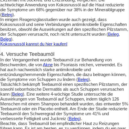
achtwöchige Anwendung von Kokosnussöl auf die Haut reduzierte
die Symptome um 68% gegenüber nur 38% in der Mineralölgruppe
(
Beleg
).
In einigen Reagenzglasstudien wurde auch gezeigt, dass
Kokosnussöl und seine Verbindungen antimikrobielle Eigenschaften
besitzen, obwohl die Auswirkungen auf den spezifischen Pilzstamm,
der Schuppen verursacht, noch nicht untersucht wurden (
Beleg
,
Beleg
).
Kokosnussöl kannst du hier kaufen!
4. Versuche Teebaumöl
In der Vergangenheit wurde Teebaumöl zur Behandlung von
Beschwerden, die von
Akne
bis Psoriasis reichen, verwendet. Es
hat auch nachweislich starke antimikrobielle und
entzündungshemmende Eigenschaften, die dazu beitragen können,
die Symptome von Schuppen zu lindern (
Beleg
).
Tatsächlich bekämpft Teebaumöl einen spezifischen Pilzstamm, der
sowohl seborrhoische Dermatitis als auch Schuppen verursachen
kann (
Beleg
). Eine weitere 4-wöchige Studie untersuchte die
Auswirkungen von Teebaumöl auf Schuppen, indem täglich 126
Menschen mit einem Shampoo behandelt wurden, das entweder 5%
Teebaumöl oder ein Placebo enthielt. Am Ende der Studie reduzierte
Teebaumöl den Schweregrad der Symptome um 41% und
verbesserte Fettigkeit und Juckreiz (
Beleg
).
Beachte, dass Teebaumöl bei empfindlicher Haut zu Reizungen
führen kann. Es ist am besten, es zu verdünnen, indem du ein paar