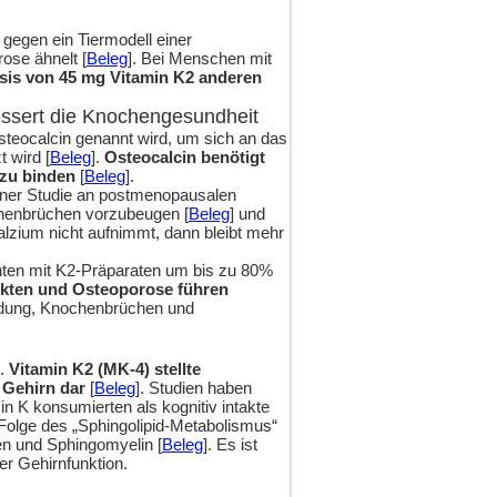
 gegen ein Tiermodell einer
ose ähnelt [
Beleg
]. Bei Menschen mit
osis von 45 mg Vitamin K2 anderen
bessert die Knochengesundheit
teocalcin genannt wird, um sich an das
 wird [
Beleg
].
Osteocalcin benötigt
 zu binden
[
Beleg
].
einer Studie an postmenopausalen
chenbrüchen vorzubeugen [
Beleg
] und
lzium nicht aufnimmt, dann bleibt mehr
.
nten mit K2-Präparaten um bis zu 80%
ekten und Osteoporose führen
ündung, Knochenbrüchen und
t.
Vitamin K2 (MK-4) stellte
 Gehirn dar
[
Beleg
]. Studien haben
n K konsumierten als kognitiv intakte
 Folge des „Sphingolipid-Metabolismus“
iden und Sphingomyelin [
Beleg
]. Es ist
der Gehirnfunktion.