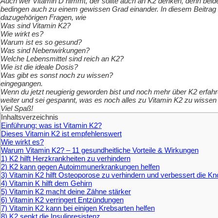
Auch wer Vitamin D nimmt, der sollte auch an K2 denken, denn beid
bedingen auch zu einem gewissen Grad einander.
In diesem Beitrag
dazugehörigen Fragen, wie
Was sind Vitamin K2?
Wie wirkt es?
Warum ist es so gesund?
Was sind Nebenwirkungen?
Welche Lebensmittel sind reich an K2?
Wie ist die ideale Dosis?
Was gibt es sonst noch zu wissen?
eingegangen.
Wenn du jetzt neugierig geworden bist und noch mehr über K2 erfahre
weiter und sei gespannt, was es noch alles zu Vitamin K2 zu wissen
Viel Spaß!
Inhaltsverzeichnis
Einführung: was ist Vitamin K2?
Dieses Vitamin K2 ist empfehlenswert
Wie wirkt es?
Warum Vitamin K2? – 11 gesundheitliche Vorteile & Wirkungen
1) K2 hilft Herzkrankheiten zu verhindern
2) K2 kann gegen Autoimmunerkrankungen helfen
3) Vitamin K2 hilft Osteoporose zu verhindern und verbessert die K
4) Vitamin K hilft dem Gehirn
5) Vitamin K2 macht deine Zähne stärker
6) Vitamin K2 verringert Entzündungen
7) Vitamin K2 kann bei einigen Krebsarten helfen
8) K2 senkt die Insulinresistenz