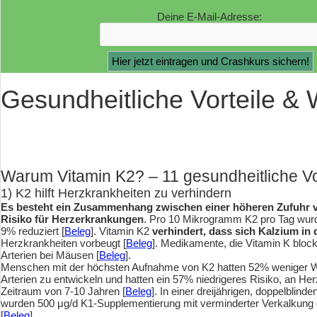
Deine E-Mail-Adresse:
Gesundheitliche Vorteile &
Warum Vitamin K2? – 11 gesundheitliche Vo
1) K2 hilft Herzkrankheiten zu verhindern
Es besteht ein Zusammenhang zwischen einer höheren Zufuhr v
Risiko für Herzerkrankungen
. Pro 10 Mikrogramm K2 pro Tag wur
9% reduziert [
Beleg
]. Vitamin K2
verhindert, dass sich Kalzium in 
Herzkrankheiten vorbeugt [
Beleg
]. Medikamente, die Vitamin K block
Arterien bei Mäusen [
Beleg
].
Menschen mit der höchsten Aufnahme von K2 hatten 52% weniger Wa
Arterien zu entwickeln und hatten ein 57% niedrigeres Risiko, an He
Zeitraum von 7-10 Jahren [
Beleg
]. In einer dreijährigen, doppelblinde
wurden 500 μg/d K1-Supplementierung mit verminderter Verkalkung d
[
Beleg
].