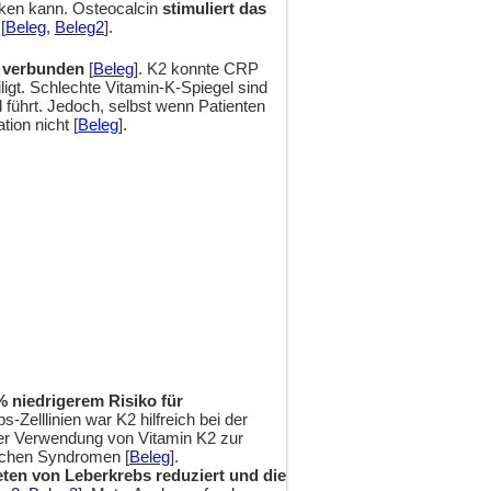
irken kann. Osteocalcin
stimuliert das
[
Beleg
,
Beleg2
].
n verbunden
[
Beleg
]. K2 konnte CRP
ligt. Schlechte Vitamin-K-Spiegel sind
führt. Jedoch, selbst wenn Patienten
ion nicht [
Beleg
].
 niedrigerem Risiko für
s-Zelllinien war K2 hilfreich bei der
i der Verwendung von Vitamin K2 zur
schen Syndromen [
Beleg
].
ten von Leberkrebs reduziert und die