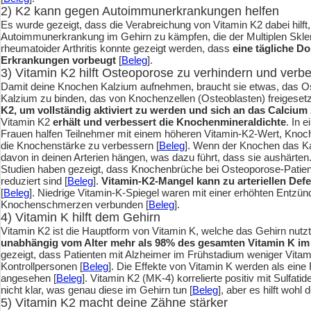
2) K2 kann gegen Autoimmunerkrankungen helfen
Es wurde gezeigt, dass die Verabreichung von Vitamin K2 dabei hilft,
Autoimmunerkrankung im Gehirn zu kämpfen, die der Multiplen Skler
rheumatoider Arthritis konnte gezeigt werden, dass
eine tägliche D
Erkrankungen vorbeugt
[
Beleg
].
3) Vitamin K2 hilft Osteoporose zu verhindern und ver
Damit deine Knochen Kalzium aufnehmen, braucht sie etwas, das Os
Kalzium zu binden, das von Knochenzellen (Osteoblasten) freigesetzt
K2, um vollständig aktiviert zu werden und sich an das Calcium
Vitamin K2
erhält und verbessert die Knochenmineraldichte
. In 
Frauen halfen Teilnehmer mit einem höheren Vitamin-K2-Wert, Kno
die Knochenstärke zu verbessern [
Beleg
]. Wenn der Knochen das Ka
davon in deinen Arterien hängen, was dazu führt, dass sie aushärten
Studien haben gezeigt, dass Knochenbrüche bei Osteoporose-Patie
reduziert sind [
Beleg
].
Vitamin-K2-Mangel kann zu arteriellen Def
[
Beleg
]. Niedrige Vitamin-K-Spiegel waren mit einer erhöhten Entz
Knochenschmerzen verbunden [
Beleg
].
4) Vitamin K hilft dem Gehirn
Vitamin K2 ist die Hauptform von Vitamin K, welche das Gehirn nutz
unabhängig vom Alter mehr als 98% des gesamten Vitamin K im
gezeigt, dass Patienten mit Alzheimer im Frühstadium weniger Vitami
Kontrollpersonen [
Beleg
]. Die Effekte von Vitamin K werden als eine
angesehen [
Beleg
]. Vitamin K2 (MK-4) korrelierte positiv mit Sulfat
nicht klar, was genau diese im Gehirn tun [
Beleg
], aber es hilft wohl 
5) Vitamin K2 macht deine Zähne stärker