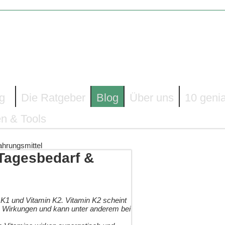
g
Die Ratgeber
Blog
Über uns
10 geni
n & Tools
ahrungsmittel
 Tagesbedarf &
K1 und Vitamin K2. Vitamin K2 scheint
e Wirkungen und kann unter anderem bei