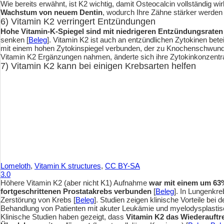
Wie bereits erwähnt, ist K2 wichtig, damit Osteocalcin vollständig w
Wachstum von neuem Dentin
, wodurch Ihre Zähne stärker werden 
6) Vitamin K2 verringert Entzündungen
Hohe Vitamin-K-Spiegel sind mit niedrigeren Entzündungsrate
senken [
Beleg
]. Vitamin K2 ist auch an entzündlichen Zytokinen betei
mit einem hohen Zytokinspiegel verbunden, der zu Knochenschwund 
Vitamin K2 Ergänzungen nahmen, änderte sich ihre Zytokinkonzentrat
7) Vitamin K2 kann bei einigen Krebsarten helfen
Lomeloth
,
Vitamin K structures
,
CC BY-SA
3.0
Höhere Vitamin K2 (aber nicht K1) Aufnahme
war mit einem um 63%
fortgeschrittenen Prostatakrebs verbunden
[
Beleg
]. In Lungenkreb
Zerstörung von Krebs [
Beleg
]. Studien zeigen klinische Vorteile be
Behandlung von Patienten mit akuter Leukämie und myelodysplasti
Klinische Studien haben gezeigt, dass
Vitamin K2 das Wiederauftre