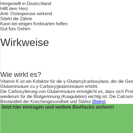
Hergestellt in Deutschland
Hilft dem Herz
Anti- Osteoporose wirkend
Stärkt die Zähne
Kann bei einigen Krebsarten helfen
Gut fürs Gehirn
Wirkweise
Wie wirkt es?
Vitamin K ist ein Kofaktor für die γ-Glutamylcarboxylase, der die G
Glutaminsäure zu γ-Carboxyglutaminsäure erhöht.
Die Carboxylierung von Glutaminsäure ermöglicht es, dass sich Pro
wiederum für die Blutgerinnung (Koagulation) wichtig ist. Die Calcium
Bestandteil der Knochengesundheit und Stärke [
Beleg
].
Jetzt hier eintragen und weitere BioHacks sichern!