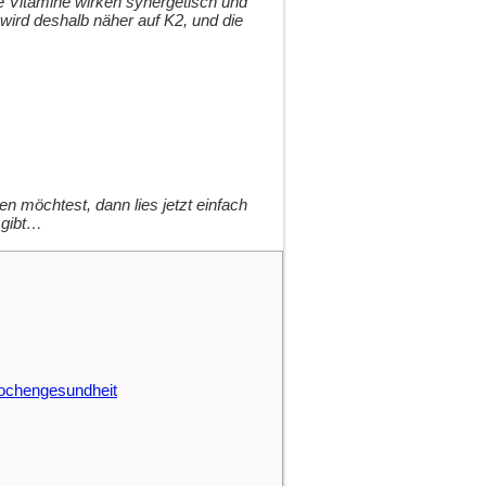
e Vitamine wirken synergetisch und
 wird deshalb näher auf K2, und die
n möchtest, dann lies jetzt einfach
 gibt…
nochengesundheit