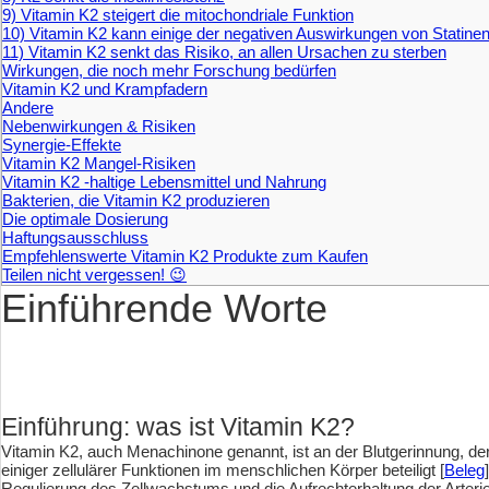
9) Vitamin K2 steigert die mitochondriale Funktion
10) Vitamin K2 kann einige der negativen Auswirkungen von Statinen
11) Vitamin K2 senkt das Risiko, an allen Ursachen zu sterben
Wirkungen, die noch mehr Forschung bedürfen
Vitamin K2 und Krampfadern
Andere
Nebenwirkungen & Risiken
Synergie-Effekte
Vitamin K2 Mangel-Risiken
Vitamin K2 -haltige Lebensmittel und Nahrung
Bakterien, die Vitamin K2 produzieren
Die optimale Dosierung
Haftungsausschluss
Empfehlenswerte Vitamin K2 Produkte zum Kaufen
Teilen nicht vergessen! 😉
Einführende Worte
Einführung: was ist Vitamin K2?
Vitamin K2, auch Menachinone genannt, ist an der Blutgerinnung, d
einiger zellulärer Funktionen im menschlichen Körper beteiligt [
Beleg
Regulierung des Zellwachstums und die Aufrechterhaltung der Arteri