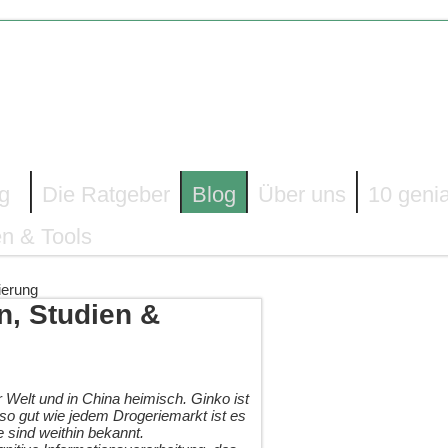
g
Die Ratgeber
Blog
Über uns
10 geni
n & Tools
ierung
n, Studien &
 Welt und in China heimisch. Ginko ist
 so gut wie jedem Drogeriemarkt ist es
e sind weithin bekannt.