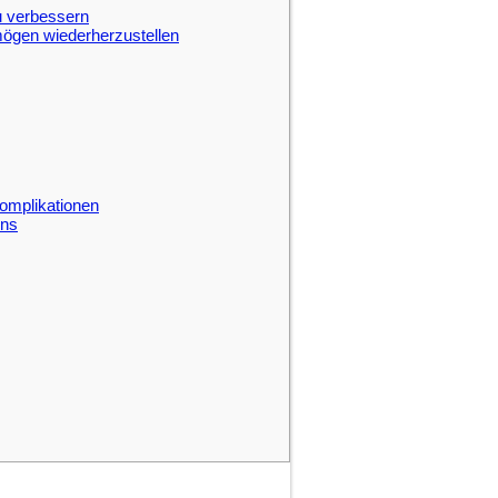
u verbessern
rmögen wiederherzustellen
Komplikationen
ens