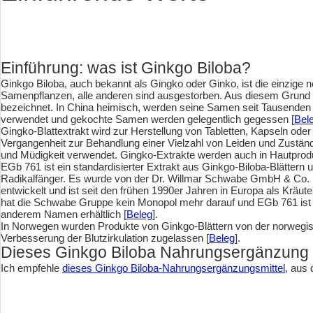
Einführung: was ist Ginkgo Biloba?
Ginkgo Biloba, auch bekannt als Gingko oder Ginko, ist die einzige
Samenpflanzen, alle anderen sind ausgestorben. Aus diesem Grund w
bezeichnet. In China heimisch, werden seine Samen seit Tausenden v
verwendet und gekochte Samen werden gelegentlich gegessen [
Bel
Gingko-Blattextrakt wird zur Herstellung von Tabletten, Kapseln ode
Vergangenheit zur Behandlung einer Vielzahl von Leiden und Zuständ
und Müdigkeit verwendet. Gingko-Extrakte werden auch in Hautprod
EGb 761 ist ein standardisierter Extrakt aus Ginkgo-Biloba-Blättern u
Radikalfänger. Es wurde von der Dr. Willmar Schwabe GmbH & C
entwickelt und ist seit den frühen 1990er Jahren in Europa als Kräutere
hat die Schwabe Gruppe kein Monopol mehr darauf und EGb 761 ist n
anderem Namen erhältlich [
Beleg
].
In Norwegen wurden Produkte von Ginkgo-Blättern von der norwegis
Verbesserung der Blutzirkulation zugelassen [
Beleg
].
Dieses Ginkgo Biloba Nahrungsergänzung 
Ich empfehle
dieses Ginkgo Biloba-Nahrungsergänzungsmittel
, aus