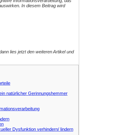
gnitive Informationsverarbeitung, das
uswirken.
In diesem Beitrag wird
nn lies jetzt den weiteren Artikel und
teile
t ein natürlicher Gerinnungshemmer
ormationsverarbeitung
ndern
en
ueller Dysfunktion verhindern/ lindern