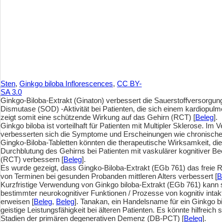
Sten
,
Ginkgo biloba Inflorescences
,
CC BY-
SA 3.0
Ginkgo-Biloba-Extrakt (Ginaton) verbessert die Sauerstoffversorgung
Dismutase (SOD) -Aktivität bei Patienten, die sich einem kardiopu
zeigt somit eine schützende Wirkung auf das Gehirn (RCT) [
Beleg
].
Ginkgo biloba ist vorteilhaft für Patienten mit Multipler Sklerose. Im
verbesserten sich die Symptome und Erscheinungen wie chronische 
Gingko-Biloba-Tabletten könnten die therapeutische Wirksamkeit, die 
Durchblutung des Gehirns bei Patienten mit vaskulärer kognitiver 
(RCT) verbessern [
Beleg
].
Es wurde gezeigt, dass Gingko-Biloba-Extrakt (EGb 761) das freie R
von Terminen bei gesunden Probanden mittleren Alters verbessert [
B
Kurzfristige Verwendung von Ginkgo biloba-Extrakt (EGb 761) kann 
bestimmter neurokognitiver Funktionen / Prozesse von kognitiv int
erweisen [
Beleg
,
Beleg
]. Tanakan, ein Handelsname für ein Ginkgo b
geistige Leistungsfähigkeit bei älteren Patienten. Es könnte hilfreich
Stadien der primären degenerativen Demenz (DB-PCT) [
Beleg
].