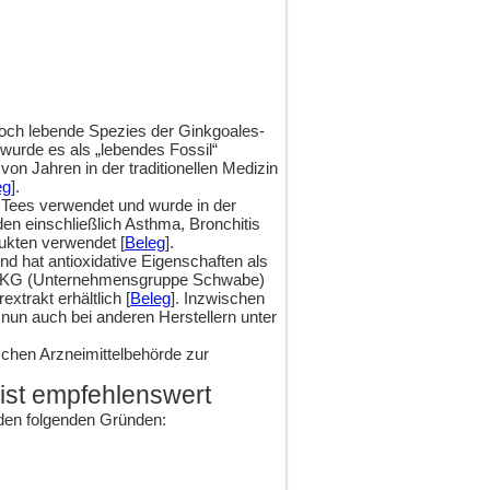
 noch lebende Spezies der Ginkgoales-
urde es als „lebendes Fossil“
on Jahren in der traditionellen Medizin
eg
].
r Tees verwendet und wurde in der
en einschließlich Asthma, Bronchitis
ukten verwendet [
Beleg
].
nd hat antioxidative Eigenschaften als
o. KG (Unternehmensgruppe Schwabe)
xtrakt erhältlich [
Beleg
]. Inzwischen
un auch bei anderen Herstellern unter
chen Arzneimittelbehörde zur
ist empfehlenswert
 den folgenden Gründen: