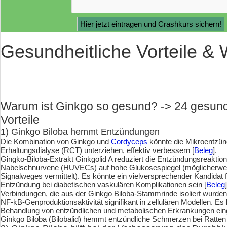
Gesundheitliche Vorteile &
Warum ist Ginkgo so gesund? -> 24 gesund
Vorteile
1) Ginkgo Biloba hemmt Entzündungen
Die Kombination von Ginkgo und
Cordyceps
könnte die Mikroentzünd
Erhaltungsdialyse (RCT) unterziehen, effektiv verbessern [
Beleg
].
Gingko-Biloba-Extrakt Ginkgolid A reduziert die Entzündungsreakti
Nabelschnurvene (HUVECs) auf hohe Glukosespiegel (möglicherwei
Signalweges vermittelt). Es könnte ein vielversprechender Kandidat 
Entzündung bei diabetischen vaskulären Komplikationen sein [
Beleg
]
Verbindungen, die aus der Ginkgo Biloba-Stammrinde isoliert wurden,
NF-kB-Genproduktionsaktivität signifikant in zellulären Modellen. E
Behandlung von entzündlichen und metabolischen Erkrankungen ein
Ginkgo Biloba (Bilobalid) hemmt entzündliche Schmerzen bei Ratten 