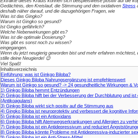
Extrakte dieses Krauts können sich beispielsweise positiv auf die ko
Gedächtnis, den Kreislauf, die Stimmung und den oxidativen
Stress
a
deshalb näher darauf, und die dazugehörigen Fragen, wie
Was ist das Gingko?
Warum ist Gingko so gesund?
Ist Gingko gefährlich?
Welche Nebenwirkungen gibt es?
Was ist die optimale Dosierung?
Was gibt es sonst noch zu wissen?
eingegangen.
Wenn du jetzt neugierig geworden bist und mehr erfahren möchtest, da
stille deine Neugierde!
😉
Viel Spaß!
Inhaltsverzeichnis
Einführung: was ist Ginkgo Biloba?
Dieses Ginkgo Biloba Nahrungsergänzung ist empfehlenswert
Warum ist Ginkgo so gesund? -> 24 gesundheitliche Wirkungen & Vor
1) Ginkgo Biloba hemmt Entzündungen
2) Ginkgo Biloba hilft bei der Verbesserung der Durchblutung und is
(Antikoagulans)
3) Ginkgo Biloba wirkt sich positiv auf die Stimmung aus
4) Gingko Biloba ist neuroprotektiv und verbessert die kognitive Inf
5) Ginkgo Biloba ist ein Antioxidans
6) Ginkgo Biloba hilft Atemwegserkrankungen und Allergien zu verhi
7) Ginkgo Biloba ist ein Antidepressivum und reduziert Angststörung
8) Ginkgo Biloba könnte Probleme mit Antidepressiva-induzierter sex
9) Ginkgo Biloba ist ein Anti-Stress-Mittel