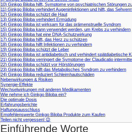
10) Ginkgo Biloba hilft, Symptome von psychiatrischen Störungen z
11) Ginkgo Biloba verhindert Augeninfektionen und hilft, das Sehve
12) Ginkgo Biloba schützt die Haut
13) Ginkgo Biloba verhindert Ermüdung
14) Ginkgo Biloba ist wirksam für das prämenstruelle Syndrom
15) Ginkgo Biloba kann verwendet werden, um Krebs zu verhindern
16) Ginkgo Biloba hat eine DNA-Schutzwirkung
17) Ginkgo Biloba hilft, das Herz zu schützen
18) Ginkgo Biloba hilft Infektionen zu verhindern
19) Ginkgo Biloba schützt die Leber
20) Ginkgo Biloba ist antidiabetisch und verhindert spätdiabetische 
21) Ginkgo Biloba verringert die Symptome der Claudicatio intermitt
22) Ginkgo Biloba schützt vor Hörstörungen
23) Ginkgo Biloba hilft das Metabolisches Syndrom zu verhindern
24) Ginkgo Biloba reduziert Schleimhautschäden
Nebenwirkungen & Risiken
Synergie-Effekte
Wechselwirkungen mit anderen Medikamenten
Wie nehme ich Ginkgo Biloba ein?
Die optimale Dosis
Erfahrungsberichte
Haftungsausschluss
Empfehlenswerte Ginkgo Biloba Produkte zum Kaufen
Teilen nicht vergessen! 😉
Einführende Worte