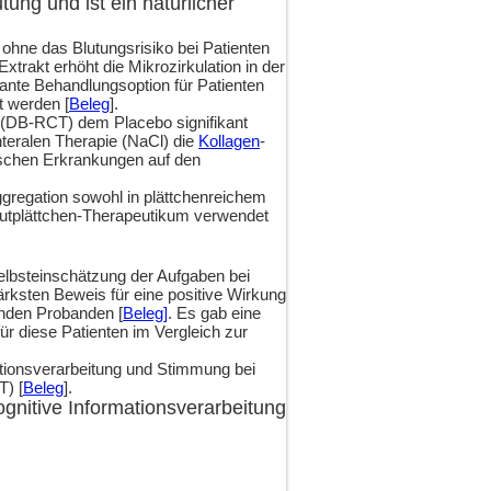
tung und ist ein natürlicher
 ohne das Blutungsrisiko bei Patienten
Extrakt erhöht die Mikrozirkulation in der
vante Behandlungsoption für Patienten
t werden [
Beleg
].
nz (DB-RCT) dem Placebo signifikant
teralen Therapie (NaCl) die
Kollagen
-
tischen Erkrankungen auf den
gregation sowohl in plättchenreichem
tiblutplättchen-Therapeutikum verwendet
elbsteinschätzung der Aufgaben bei
tärksten Beweis für eine positive Wirkung
nden Probanden [
Beleg]
. Es gab eine
für diese Patienten im Vergleich zur
mationsverarbeitung und Stimmung bei
T) [
Beleg
].
ognitive Informationsverarbeitung