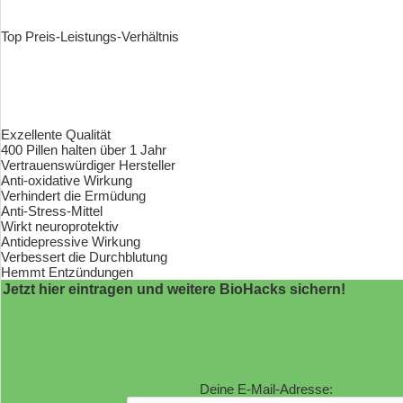
Top Preis-Leistungs-Verhältnis
Exzellente Qualität
400 Pillen halten über 1 Jahr
Vertrauenswürdiger Hersteller
Anti-oxidative Wirkung
Verhindert die Ermüdung
Anti-Stress-Mittel
Wirkt neuroprotektiv
Antidepressive Wirkung
Verbessert die Durchblutung
Hemmt Entzündungen
Jetzt hier eintragen und weitere BioHacks sichern!
Deine E-Mail-Adresse: