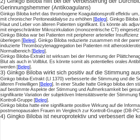
2) Ginkgo Biloba hilft bei der Verbesserung der Durchblu
Gerinnungshemmer (Antikoagulans)
Ginkgo Biloba kehrt das thrombogene Koagulationsprofil effektiv um,
mit chronischer Peritonealdialyse zu erhöhen [
Beleg
]. Ginkgo Biloba 
Haut und Leber von älteren Patienten signifikant. Es könnte als adju
mit eingeschränkter Mikrozirkulation (monozentrische CT) eingesetz
Ginkgo Biloba war bei Patienten mit peripherer arterieller Insuffizie
überlegen [
Beleg
]. Ginkgo Biloba reduzierte zusammen mit der paren
induzierte Thrombozytenaggregation bei Patienten mit atherosklero
Normalbereich [
Beleg
].
Ginkgo Biloba-Extrakt ist wirksam bei der Hemmung der Plättchenag
Blut als auch in Vollblut. Es könnte somit als potentielles orales An
werden [
Beleg
].
3) Ginkgo Biloba wirkt sich positiv auf die Stimmung aus
Ginkgo biloba-Extrakt (LI 1370) verbesserte die Stimmung und die S
älteren Freiwilligen [
Beleg
]. In einer Studie hatte Ginkgo biloba den s
auf bestimmte Aspekte der Stimmung und Aufmerksamkeit bei gesu
signifikante Variation der subjektiven Intensitätswerte der Stimmung 
Kontroll-Gruppe [
Beleg
].
Ginkgo biloba hatte eine signifikante positive Wirkung auf die Infor
postmenopausalen Frauen im Vergleich zur Kontroll-Gruppe (DB-PC
4) Gingko Biloba ist neuroprotektiv und verbessert die k