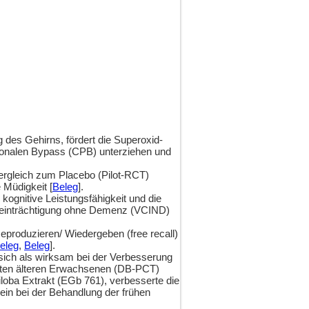
 des Gehirns, fördert die Superoxid-
lmonalen Bypass (CPB) unterziehen und
 Vergleich zum Placebo (Pilot-RCT)
Müdigkeit [
Beleg
].
kognitive Leistungsfähigkeit und die
Beeinträchtigung ohne Demenz (VCIND)
eproduzieren/ Wiedergeben (free recall)
eleg
,
Beleg
].
sich als wirksam bei der Verbesserung
akten älteren Erwachsenen (DB-PCT)
iloba Extrakt (EGb 761), verbesserte die
 sein bei der Behandlung der frühen