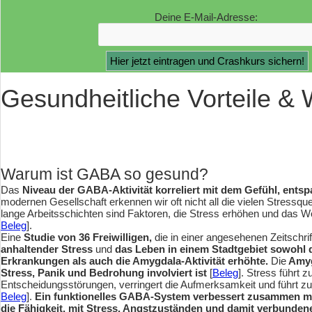
Deine E-Mail-Adresse:
Gesundheitliche Vorteile &
Warum ist GABA so gesund?
Das
Niveau der GABA-Aktivität korreliert mit dem Gefühl, entsp
modernen Gesellschaft erkennen wir oft nicht all die vielen Stressqu
lange Arbeitsschichten sind Faktoren, die Stress erhöhen und das Wo
Beleg
].
Eine
Studie von 36 Freiwilligen,
die in einer angesehenen Zeitschrif
anhaltender Stress
und
das Leben in einem Stadtgebiet sowohl di
Erkrankungen als auch die Amygdala-Aktivität erhöhte.
Die
Amyg
Stress, Panik und Bedrohung involviert ist
[
Beleg
]. Stress führt z
Entscheidungsstörungen, verringert die Aufmerksamkeit und führt zu
Beleg
].
Ein funktionelles GABA-System verbessert zusammen m
die Fähigkeit, mit Stress, Angstzuständen und damit verbunden