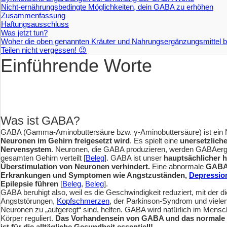
Nicht-ernährungsbedingte Möglichkeiten, dein GABA zu erhöhen
Zusammenfassung
Haftungsausschluss
Was jetzt tun?
Woher die oben genannten Kräuter und Nahrungsergänzungsmittel 
Teilen nicht vergessen! 😉
Einführende Worte
Was ist GABA?
GABA (Gamma-Aminobuttersäure bzw. γ-Aminobuttersäure) ist ein N
Neuronen im Gehirn freigesetzt wird
. Es spielt eine
unersetzlich
Nervensystem
. Neuronen, die GABA produzieren, werden GABAerg
gesamten Gehirn verteilt [
Beleg
]. GABA ist unser
hauptsächlicher 
Überstimulation von Neuronen verhindert.
Eine abnormale
GABA-
Erkrankungen und Symptomen wie Angstzuständen,
Depressio
Epilepsie führen
[
Beleg
,
Beleg
].
GABA beruhigt also, weil es die Geschwindigkeit reduziert, mit der 
Angststörungen,
Kopfschmerzen
, der Parkinson-Syndrom und viele
Neuronen zu „aufgeregt“ sind, helfen. GABA wird natürlich im Mensc
Körper reguliert.
Das Vorhandensein von GABA und das normale 
ist für die alltägliche Gesundheit essentiell!