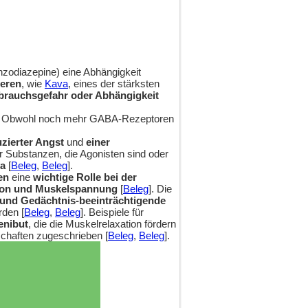
zodiazepine) eine Abhängigkeit
ieren
, wie
Kava
, eines der stärksten
ssbrauchsgefahr oder Abhängigkeit
. Obwohl noch mehr GABA-Rezeptoren
zierter Angst
und
einer
für Substanzen, die Agonisten sind oder
va
[
Beleg
,
Beleg
].
en
eine
wichtige Rolle bei der
sion und Muskelspannung
[
Beleg
]. Die
 und Gedächtnis-beeinträchtigende
den [
Beleg
,
Beleg
]. Beispiele für
enibut
, die die Muskelrelaxation fördern
chaften zugeschrieben [
Beleg
,
Beleg
].