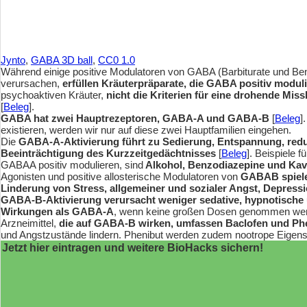
Jynto
,
GABA 3D ball
,
CC0 1.0
Während einige positive Modulatoren von GABA (Barbiturate und Ben
verursachen,
erfüllen Kräuterpräparate, die GABA positiv modul
psychoaktiven Kräuter,
nicht die Kriterien für eine drohende Mi
[
Beleg
].
GABA hat zwei Hauptrezeptoren, GABA-A und GABA-B
[
Beleg
]
existieren, werden wir nur auf diese zwei Hauptfamilien eingehen.
Die
GABA-A-Aktivierung führt zu Sedierung, Entspannung, redu
Beeinträchtigung des Kurzzeitgedächtnisses
[
Beleg
]. Beispiele 
GABAA positiv modulieren, sind
Alkohol, Benzodiazepine und Ka
Agonisten und positive allosterische Modulatoren von
GABAB spiel
Linderung von Stress, allgemeiner und sozialer Angst, Depres
GABA-B-Aktivierung verursacht weniger sedative, hypnotische
Wirkungen als GABA-A
, wenn keine großen Dosen genommen wer
Arzneimittel,
die auf GABA-B wirken, umfassen Baclofen und Ph
und Angstzustände lindern. Phenibut werden zudem nootrope Eigens
Jetzt hier eintragen und weitere BioHacks sichern!