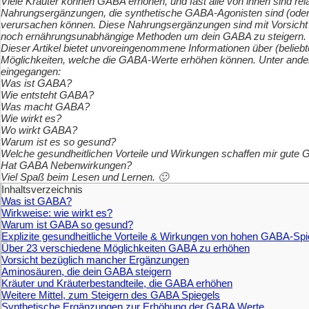
Viele Kräuter können GABA erhöhen, und fast alle von ihnen sind re
Nahrungsergänzungen, die synthetische GABA-Agonisten sind (oder e
verursachen können. Diese Nahrungsergänzungen sind mit Vorsicht z
noch ernährungsunabhängige Methoden um dein GABA zu steigern.
Dieser Artikel bietet unvoreingenommene Informationen über (beli
Möglichkeiten, welche die GABA-Werte erhöhen können. Unter ander
eingegangen:
Was ist GABA?
Wie entsteht GABA?
Was macht GABA?
Wie wirkt es?
Wo wirkt GABA?
Warum ist es so gesund?
Welche gesundheitlichen Vorteile und Wirkungen schaffen mir gute
Hat GABA Nebenwirkungen?
Viel Spaß beim Lesen und Lernen. 🙂
Inhaltsverzeichnis
Was ist GABA?
Wirkweise: wie wirkt es?
Warum ist GABA so gesund?
Explizite gesundheitliche Vorteile & Wirkungen von hohen GABA-Spi
Über 23 verschiedene Möglichkeiten GABA zu erhöhen
Vorsicht bezüglich mancher Ergänzungen
Aminosäuren, die dein GABA steigern
Kräuter und Kräuterbestandteile, die GABA erhöhen
Weitere Mittel, zum Steigern des GABA Spiegels
Synthetische Ergänzungen zur Erhöhung der GABA Werte