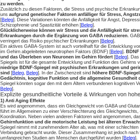
zu werden.
Zusätzlich zu diesen Faktoren, die Stress und psychische Erkrankun
uns
aufgrund genetischer Faktoren anfälliger für Stress, Angs
[
Beleg
]. Diese Variationen könnten die Anfälligkeit für Angst, Depressio
Schizophrenie und Spastizität erhöhen [
Beleg
].
Glücklicherweise können wir Stress und die Anfälligkeit für str
Erkrankungen durch die Ergänzung von GABA reduzieren
. GAB
verringert das Risiko psychischer Erkrankungen [
Beleg
].
Ein aktives GABA-System ist auch vorteilhaft für die Entwicklung 
im Gehirn abgeleiteten neurotrophen Faktors (BDNF) [
Beleg
].
BDNF i
und das Überleben von Neuronen im Gehirn fördert
[
Beleg
]. Das
Spiegels ist für die gesamte Entwicklung und Funktion des Gehirns
niedrige BDNF-Spiegel mit psychischen Erkrankungen und geringe
sind
[
Beleg
,
Beleg
]. In der Zwischenzeit sind
höhere BDNF-Spiegel v
Gedächtnis, kognitive Funktion und die allgemeine Gesundheit 
Spiegel könnten sogar den mit dem Altern verbundenen kognitiven Ver
Beleg
].
Explizite gesundheitliche Vorteile & Wirkungen von ho
1) Anti Aging Effekte
Es wird angenommen, dass ein Gleichgewicht von GABA und Glutamat
führt im Allgemeinen zu einer Verschlechterung des Gleichgewichts,
Koordination. Neben vielen anderen Faktoren wird angenommen, da
Gehirnfunktion und die motorische Leistung bei älteren Erwach
Spiegel nimmt mit zunehmendem Alter ab, was mit einer schlechten 
Verbindung gebracht wurde. Dieser Zusammenhang ist jedoch nach w
umfangreichen Studien am Menschen durchgeführt wurden [
Beleg
].