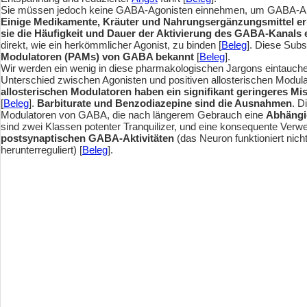
Sie müssen jedoch keine GABA-Agonisten einnehmen, um GABA-Aktiv
Einige Medikamente, Kräuter und Nahrungsergänzungsmittel e
sie die Häufigkeit und Dauer der Aktivierung des GABA-Kanals
direkt, wie ein herkömmlicher Agonist, zu binden [
Beleg
]. Diese Sub
Modulatoren (PAMs) von GABA bekannt
[
Beleg
].
Wir werden ein wenig in diese pharmakologischen Jargons eintauche
Unterschied zwischen Agonisten und positiven allosterischen Modula
allosterischen Modulatoren haben ein signifikant geringeres Mi
[
Beleg
].
Barbiturate und Benzodiazepine sind die Ausnahmen
. D
Modulatoren von GABA, die nach längerem Gebrauch eine
Abhängi
sind zwei Klassen potenter Tranquilizer, und eine konsequente Verw
postsynaptischen GABA-Aktivitäten
(das Neuron funktioniert nich
herunterreguliert) [
Beleg
].