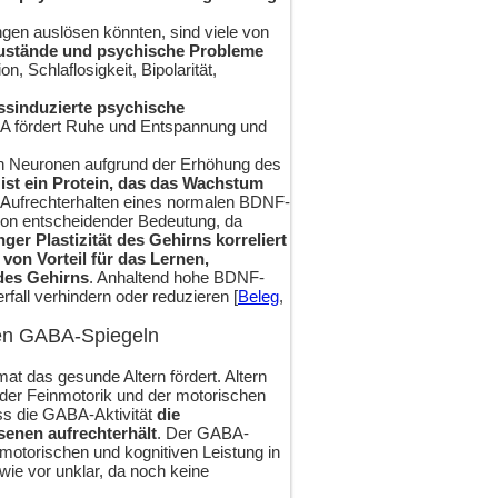
gen auslösen könnten, sind viele von
tzustände und psychische Probleme
n, Schlaflosigkeit, Bipolarität,
essinduzierte psychische
A fördert Ruhe und Entspannung und
von Neuronen aufgrund der Erhöhung des
st ein Protein, das das Wachstum
 Aufrechterhalten eines normalen BDNF-
 von entscheidender Bedeutung, da
r Plastizität des Gehirns korreliert
on Vorteil für das Lernen,
des Gehirns
. Anhaltend hohe BDNF-
fall verhindern oder reduzieren [
Beleg
,
hen GABA-Spiegeln
 das gesunde Altern fördert. Altern
 der Feinmotorik und der motorischen
ss die GABA-Aktivität
die
senen aufrechterhält
. Der GABA-
motorischen und kognitiven Leistung in
ie vor unklar, da noch keine