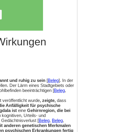
 Wirkungen
annt und ruhig zu sein
[
Beleg
]. In der
ellen. Der Lärm eines Stadtgebiets oder
hlbefinden beeinträchtigen [
Beleg
,
t veröffentlicht wurde
, zeigte,
dass
e Anfälligkeit für psychische
dala ist
eine
Gehirnregion, die bei
u kognitiven, Urteils- und
 Gedächtnisverlust [
Beleg
,
Beleg
,
it anderen genetischen Merkmalen
en psychischen Erkrankungen fertig