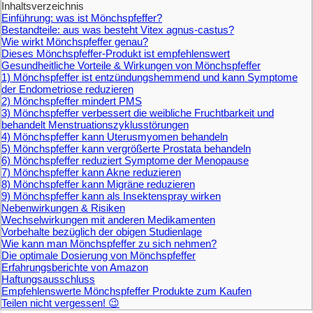
Inhaltsverzeichnis
Einführung: was ist Mönchspfeffer?
Bestandteile: aus was besteht Vitex agnus-castus?
Wie wirkt Mönchspfeffer genau?
Dieses Mönchspfeffer-Produkt ist empfehlenswert
Gesundheitliche Vorteile & Wirkungen von Mönchspfeffer
1) Mönchspfeffer ist entzündungshemmend und kann Symptome
der Endometriose reduzieren
2) Mönchspfeffer mindert PMS
3) Mönchspfeffer verbessert die weibliche Fruchtbarkeit und
behandelt Menstruationszyklusstörungen
4) Mönchspfeffer kann Uterusmyomen behandeln
5) Mönchspfeffer kann vergrößerte Prostata behandeln
6) Mönchspfeffer reduziert Symptome der Menopause
7) Mönchspfeffer kann Akne reduzieren
8) Mönchspfeffer kann Migräne reduzieren
9) Mönchspfeffer kann als Insektenspray wirken
Nebenwirkungen & Risiken
Wechselwirkungen mit anderen Medikamenten
Vorbehalte bezüglich der obigen Studienlage
Wie kann man Mönchspfeffer zu sich nehmen?
Die optimale Dosierung von Mönchspfeffer
Erfahrungsberichte von Amazon
Haftungsausschluss
Empfehlenswerte Mönchspfeffer Produkte zum Kaufen
Teilen nicht vergessen! 😉