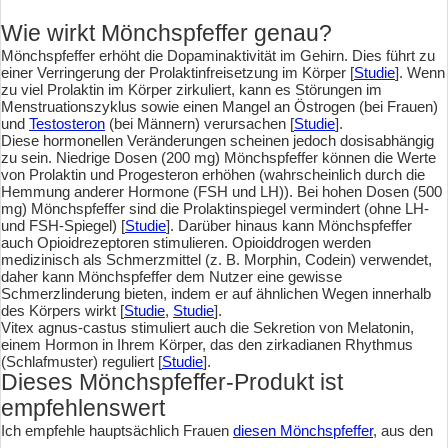
Wie wirkt Mönchspfeffer genau?
Mönchspfeffer erhöht die Dopaminaktivität im Gehirn. Dies führt zu
einer Verringerung der Prolaktinfreisetzung im Körper [
Studie
]. Wenn
zu viel Prolaktin im Körper zirkuliert, kann es Störungen im
Menstruationszyklus sowie einen Mangel an Östrogen (bei Frauen)
und
Testosteron
(bei Männern) verursachen [
Studie
].
Diese hormonellen Veränderungen scheinen jedoch dosisabhängig
zu sein. Niedrige Dosen (200 mg) Mönchspfeffer können die Werte
von Prolaktin und Progesteron erhöhen (wahrscheinlich durch die
Hemmung anderer Hormone (FSH und LH)). Bei hohen Dosen (500
mg) Mönchspfeffer sind die Prolaktinspiegel vermindert (ohne LH-
und FSH-Spiegel) [
Studie
]. Darüber hinaus kann Mönchspfeffer
auch Opioidrezeptoren stimulieren. Opioiddrogen werden
medizinisch als Schmerzmittel (z. B. Morphin, Codein) verwendet,
daher kann Mönchspfeffer dem Nutzer eine gewisse
Schmerzlinderung bieten, indem er auf ähnlichen Wegen innerhalb
des Körpers wirkt [
Studie
,
Studie
].
Vitex agnus-castus stimuliert auch die Sekretion von Melatonin,
einem Hormon in Ihrem Körper, das den zirkadianen Rhythmus
(Schlafmuster) reguliert [
Studie
].
Dieses Mönchspfeffer-Produkt ist
empfehlenswert
Ich empfehle hauptsächlich Frauen
diesen Mönchspfeffer
, aus den