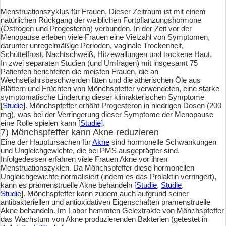
Menstruationszyklus für Frauen. Dieser Zeitraum ist mit einem
natürlichen Rückgang der weiblichen Fortpflanzungshormone
(Östrogen und Progesteron) verbunden. In der Zeit vor der
Menopause erleben viele Frauen eine Vielzahl von Symptomen,
darunter unregelmäßige Perioden, vaginale Trockenheit,
Schüttelfrost, Nachtschweiß, Hitzewallungen und trockene Haut.
In zwei separaten Studien (und Umfragen) mit insgesamt 75
Patienten berichteten die meisten Frauen, die an
Wechseljahrsbeschwerden litten und die ätherischen Öle aus
Blättern und Früchten von Mönchspfeffer verwendeten, eine starke
symptomatische Linderung dieser klimakterischen Symptome
[
Studie
]. Mönchspfeffer erhöht Progesteron in niedrigen Dosen (200
mg), was bei der Verringerung dieser Symptome der Menopause
eine Rolle spielen kann [
Studie]
.
7) Mönchspfeffer kann Akne reduzieren
Eine der Hauptursachen für
Akne
sind hormonelle Schwankungen
und Ungleichgewichte, die bei PMS ausgeprägter sind.
Infolgedessen erfahren viele Frauen Akne vor ihren
Menstruationszyklen. Da Mönchspfeffer diese hormonellen
Ungleichgewichte normalisiert (indem es das Prolaktin verringert),
kann es prämenstruelle Akne behandeln [
Studie
,
Studie
,
Studie
]. Mönchspfeffer kann zudem auch aufgrund seiner
antibakteriellen und antioxidativen Eigenschaften prämenstruelle
Akne behandeln. Im Labor hemmten Gelextrakte von Mönchspfeffer
das Wachstum von Akne produzierenden Bakterien (getestet in