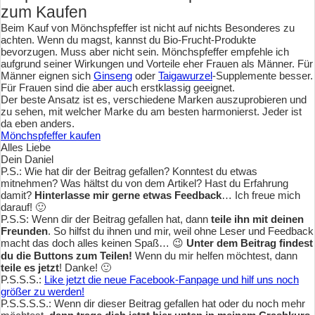
zum Kaufen
Beim Kauf von Mönchspfeffer ist nicht auf nichts Besonderes zu
achten. Wenn du magst, kannst du Bio-Frucht-Produkte
bevorzugen. Muss aber nicht sein. Mönchspfeffer empfehle ich
aufgrund seiner Wirkungen und Vorteile eher Frauen als Männer. Für
Männer eignen sich
Ginseng
oder
Taigawurzel
-Supplemente besser.
Für Frauen sind die aber auch erstklassig geeignet.
Der beste Ansatz ist es, verschiedene Marken auszuprobieren und
zu sehen, mit welcher Marke du am besten harmonierst. Jeder ist
da eben anders.
Mönchspfeffer kaufen
Alles Liebe
Dein Daniel
P.S.: Wie hat dir der Beitrag gefallen? Konntest du etwas
mitnehmen? Was hältst du von dem Artikel? Hast du Erfahrung
damit?
Hinterlasse mir gerne etwas Feedback
… Ich freue mich
darauf! 🙂
P.S.S: Wenn dir der Beitrag gefallen hat, dann
teile ihn mit deinen
Freunden
. So hilfst du ihnen und mir, weil ohne Leser und Feedback
macht das doch alles keinen Spaß… 😉
Unter dem Beitrag findest
du die Buttons zum Teilen!
Wenn du mir helfen möchtest, dann
teile es jetzt
! Danke! 🙂
P.S.S.S.:
Like jetzt die neue Facebook-Fanpage und hilf uns noch
größer zu werden!
P.S.S.S.S.: Wenn dir dieser Beitrag gefallen hat oder du noch mehr