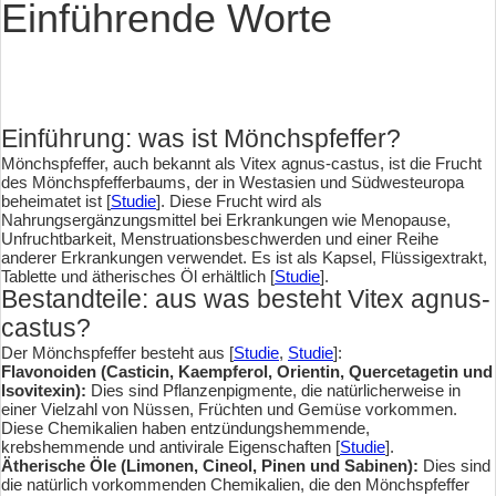
Einführende Worte
Einführung: was ist Mönchspfeffer?
Mönchspfeffer, auch bekannt als Vitex agnus-castus, ist die Frucht
des Mönchspfefferbaums, der in Westasien und Südwesteuropa
beheimatet ist [
Studie
]. Diese Frucht wird als
Nahrungsergänzungsmittel bei Erkrankungen wie Menopause,
Unfruchtbarkeit, Menstruationsbeschwerden und einer Reihe
anderer Erkrankungen verwendet. Es ist als Kapsel, Flüssigextrakt,
Tablette und ätherisches Öl erhältlich [
Studie
].
Bestandteile: aus was besteht Vitex agnus-
castus?
Der Mönchspfeffer besteht aus [
Studie
,
Studie
]:
Flavonoiden (Casticin, Kaempferol, Orientin, Quercetagetin und
Isovitexin):
Dies sind Pflanzenpigmente, die natürlicherweise in
einer Vielzahl von Nüssen, Früchten und Gemüse vorkommen.
Diese Chemikalien haben entzündungshemmende,
krebshemmende und antivirale Eigenschaften [
Studie
].
Ätherische Öle (Limonen, Cineol, Pinen und Sabinen):
Dies sind
die natürlich vorkommenden Chemikalien, die den Mönchspfeffer