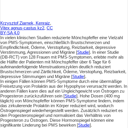
Krzysztof Ziarnek, Kenraiz
,
Vitex agnus-castus kz2
,
CC
BY-SA 4.0
In vielen klinischen Studien reduzierte Mönchspfeffer eine Vielzahl
von PMS-Symptomen, einschließlich Brustschmerzen und
Empfindlichkeit, Ödeme, Verstopfung, Reizbarkeit, depressive
Verstimmung, Agressionen und Migräne [
Studie
]. In einer Studie
(DB-RCT) von 128 Frauen mit PMS-Symptomen, erlebte mehr als
die Hälfte der Patienten mit Mönchspfeffer über 6 Tage für 6
aufeinanderfolgende Menstruationszyklen deutlich reduziert
Brustschmerzen und Zärtlichkeit, Ödeme, Verstopfung, Reizbarkeit,
depressive Stimmungen und Migräne [
Studie
].
In einigen Fällen können PMS-Symptome durch eine übermäßige
Freisetzung von Prolaktin aus der Hypophyse verursacht werden. In
anderen Fällen kann dies auf ein Ungleichgewicht von Östrogen zu
Progesteron zurückzuführen sein [
Studie
]. Hohe Dosen (400 mg
täglich) von Mönchspfeffer können PMS-Symptome lindern, indem
das zirkulierende Prolaktin im Körper reduziert wird, wodurch
Östrogenspiegel wiederhergestellt werden. Zusätzlich reduziert es
den Progesteronspiegel und normalisiert das Verhältnis von
Progesteron zu Östrogen. Diese Hormonspiegel können eine
signifikante Linderung bei PMS bewirken [
Studie
].