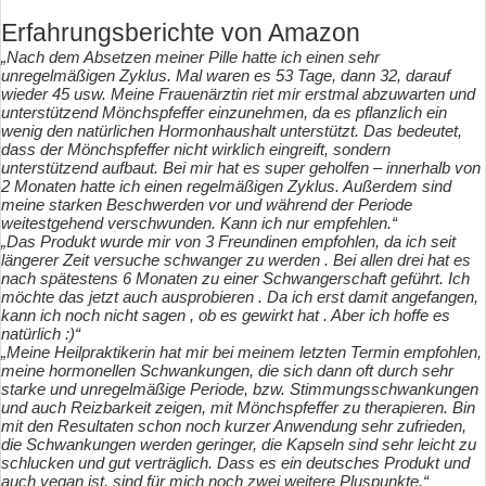
Erfahrungsberichte von Amazon
„Nach dem Absetzen meiner Pille hatte ich einen sehr
unregelmäßigen Zyklus. Mal waren es 53 Tage, dann 32, darauf
wieder 45 usw. Meine Frauenärztin riet mir erstmal abzuwarten und
unterstützend Mönchspfeffer einzunehmen, da es pflanzlich ein
wenig den natürlichen Hormonhaushalt unterstützt. Das bedeutet,
dass der Mönchspfeffer nicht wirklich eingreift, sondern
unterstützend aufbaut. Bei mir hat es super geholfen – innerhalb von
2 Monaten hatte ich einen regelmäßigen Zyklus. Außerdem sind
meine starken Beschwerden vor und während der Periode
weitestgehend verschwunden. Kann ich nur empfehlen.“
„Das Produkt wurde mir von 3 Freundinen empfohlen, da ich seit
längerer Zeit versuche schwanger zu werden . Bei allen drei hat es
nach spätestens 6 Monaten zu einer Schwangerschaft geführt. Ich
möchte das jetzt auch ausprobieren . Da ich erst damit angefangen,
kann ich noch nicht sagen , ob es gewirkt hat . Aber ich hoffe es
natürlich :)“
„Meine Heilpraktikerin hat mir bei meinem letzten Termin empfohlen,
meine hormonellen Schwankungen, die sich dann oft durch sehr
starke und unregelmäßige Periode, bzw. Stimmungsschwankungen
und auch Reizbarkeit zeigen, mit Mönchspfeffer zu therapieren. Bin
mit den Resultaten schon noch kurzer Anwendung sehr zufrieden,
die Schwankungen werden geringer, die Kapseln sind sehr leicht zu
schlucken und gut verträglich. Dass es ein deutsches Produkt und
auch vegan ist, sind für mich noch zwei weitere Pluspunkte.“