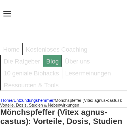
Home
Kostenloses Coaching
Die Ratgeber
Blog
Über uns
10 geniale Biohacks
Lesermeinungen
Ressourcen & Tools
Home
/
Entzündungshemmer
/
Mönchspfeffer (Vitex agnus-castus):
Vorteile, Dosis, Studien & Nebenwirkungen
Mönchspfeffer (Vitex agnus-
castus): Vorteile, Dosis, Studien