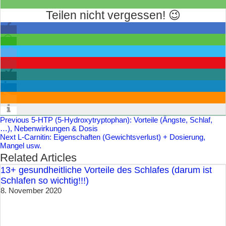
Teilen nicht vergessen! 😉
Previous
5-HTP (5-Hydroxytryptophan): Vorteile (Ängste, Schlaf,
…), Nebenwirkungen & Dosis
Next
L-Carnitin: Eigenschaften (Gewichtsverlust) + Dosierung,
Mangel usw.
Related Articles
13+ gesundheitliche Vorteile des Schlafes (darum ist
Schlafen so wichtig!!!)
8. November 2020