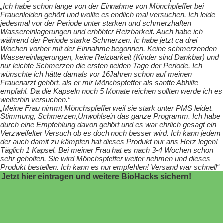
„Ich habe schon lange von der Einnahme von Mönchpfeffer bei
Frauenleiden gehört und wollte es endlich mal versuchen. Ich leide
jedesmal vor der Periode unter starken und schmerzhaften
Wassereinlagerungen und erhöhter Reizbarkeit. Auch habe ich
während der Periode starke Schmerzen. Ic habe jetzt ca drei
Wochen vorher mit der Einnahme begonnen. Keine schmerzenden
Wassereinlagerungen, keine Reizbarkeit (Kinder sind Dankbar) und
nur leichte Schmerzen die ersten beiden Tage der Periode. Ich
wünschte ich hätte damals vor 16Jahren schon auf meinen
Frauenarzt gehört, als er mir Mönchspfeffer als sanfte Abhilfe
empfahl. Da die Kapseln noch 5 Monate reichen sollten werde ich es
weiterhin versuchen.“
„Meine Frau nimmt Mönchspfeffer weil sie stark unter PMS leidet.
Stimmung, Schmerzen,Unwohlsein das ganze Programm. Ich habe
durch eine Empfehlung davon gehört und es war ehrlich gesagt ein
Verzweifelter Versuch ob es doch noch besser wird. Ich kann jedem
der auch damit zu kämpfen hat dieses Produkt nur ans Herz legen!
Täglich 1 Kapsel. Bei meiner Frau hat es nach 3-4 Wochen schon
sehr geholfen. Sie wird Mönchspfeffer weiter nehmen und dieses
Produkt bestellen. Ich kann es nur empfehlen! Versand war schnell“
Jetzt hier eintragen und weitere BioHacks sichern!