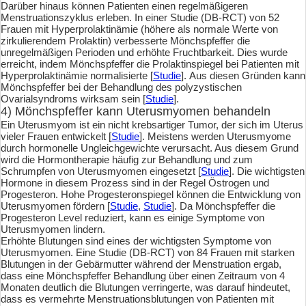
Darüber hinaus können Patienten einen regelmäßigeren
Menstruationszyklus erleben. In einer Studie (DB-RCT) von 52
Frauen mit Hyperprolaktinämie (höhere als normale Werte von
zirkulierendem Prolaktin) verbesserte Mönchspfeffer die
unregelmäßigen Perioden und erhöhte Fruchtbarkeit. Dies wurde
erreicht, indem Mönchspfeffer die Prolaktinspiegel bei Patienten mit
Hyperprolaktinämie normalisierte [
Studie
]. Aus diesen Gründen kann
Mönchspfeffer bei der Behandlung des polyzystischen
Ovarialsyndroms wirksam sein [
Studie
].
4) Mönchspfeffer kann Uterusmyomen behandeln
Ein Uterusmyom ist ein nicht krebsartiger Tumor, der sich im Uterus
vieler Frauen entwickelt [
Studie
]. Meistens werden Uterusmyome
durch hormonelle Ungleichgewichte verursacht. Aus diesem Grund
wird die Hormontherapie häufig zur Behandlung und zum
Schrumpfen von Uterusmyomen eingesetzt [
Studie
]. Die wichtigsten
Hormone in diesem Prozess sind in der Regel Östrogen und
Progesteron. Hohe Progesteronspiegel können die Entwicklung von
Uterusmyomen fördern [
Studie
,
Studie
]. Da Mönchspfeffer die
Progesteron Level reduziert, kann es einige Symptome von
Uterusmyomen lindern.
Erhöhte Blutungen sind eines der wichtigsten Symptome von
Uterusmyomen. Eine Studie (DB-RCT) von 84 Frauen mit starken
Blutungen in der Gebärmutter während der Menstruation ergab,
dass eine Mönchspfeffer Behandlung über einen Zeitraum von 4
Monaten deutlich die Blutungen verringerte, was darauf hindeutet,
dass es vermehrte Menstruationsblutungen von Patienten mit