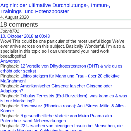
Arginin: der ultimative Durchblutungs-, Immun-,
Trainings- und Potenzbooster
4. August 2020
18 comments
Johnb701
10. Oktober 2018 at 09:43
Wow! This could be one particular of the most useful blogs We’ve
ever arrive across on this subject. Basically Wonderful. I’m also a
specialist in this topic so I can understand your hard work.
beeadbgeffad
Antworten
Pingback:
12 Vorteile von Dihydrotestosteron (DHT) & wie du es
erhöht oder senkst
Pingback:
Libido steigern für Mann und Frau - über 20 effektive
Maßnahmen!
Pingback:
Amerikanischer Ginseng: falscher Ginseng oder
Adaptogen?
Pingback:
Tribulus Terrestris (Erd-Burzeldorn): was kann es & was
ist nur Marketing?
Pingback:
Rosenwurz (Rhodiola rosea): Anti-Stress-Mittel & Alles-
Könner
Pingback:
9 gesundheitliche Vorteile von Muira Puama aka
Potenzholz samt Nebenwirkungen
Pingback:
22 Ursachen von niedrigem Insulin bei Menschen, die
normale Mengen an Kohlenhydraten essen