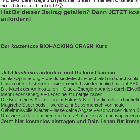
möchtest,
dann trage dich jetzt hier unten in meinem Crashkurs
ein
. Ich freue mich auf dich! 🙂
Hat Dir dieser Beitrag gefallen? Dann JETZT
kos
anfordern!
Der
kostenlose
BIOHACKING CRASH-Kurs
Jetzt
kostenlos
anfordern und Du lernst kennen:
Schlaf-Optimierung – wie du kinderleicht einschläfst und durchschläf
Libido natürlich steigern – wie du endlich wieder richtig Lust auf SEX
Die Macht der Aminosäuren – Glück, Energie & Antrieb durch Eiwei
Mehr Lebensenergie – Leben heißt Energie haben
Die Kraft deines Atems – mehr Fokus & Kraft für dich durch hochef
Magische Superfoods – werde zum Supermensch von heute
Geheimnisvolle Kräuter – lasse deine Ängste verschwinden durch K
Und viele andere Themen rund ums Biohacking & Lebensoptimierun
Jetzt hier kostenlos eintragen und Dein Leben für imme